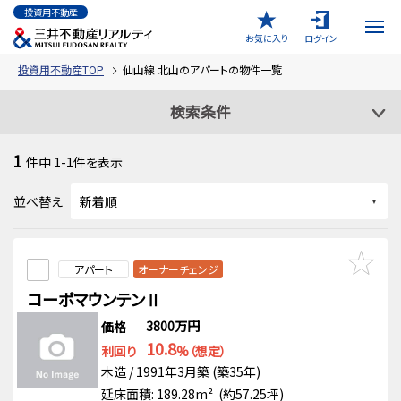
投資用不動産
お気に入り
ログイン
投資用不動産TOP
仙山線 北山のアパートの物件一覧
検索条件
1
件中
1-1
件を表示
並べ替え
アパート
オーナーチェンジ
コーポマウンテンⅡ
3800万円
価格
10.8
利回り
%（想定）
木造 / 1991年3月築 (築35年)
延床面積: 189.28m² (約57.25坪)