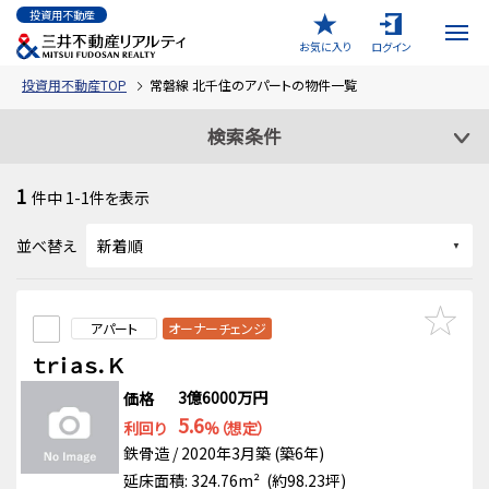
投資用不動産
お気に入り
ログイン
投資用不動産TOP
常磐線 北千住のアパートの物件一覧
検索条件
1
件中
1-1
件を表示
並べ替え
アパート
オーナーチェンジ
ｔｒｉａｓ．Ｋ
3億6000万円
価格
5.6
利回り
%（想定）
鉄骨造 / 2020年3月築 (築6年)
延床面積: 324.76m² (約98.23坪)