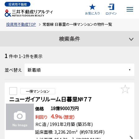
投資用不動産
お気に入り
ログイン
投資用不動産TOP
常磐線 日暮里の一棟マンションの物件一覧
検索条件
1
件中
1-1
件を表示
並べ替え
一棟マンション
ニューガイアリルーム日暮里№７７
18億9000万円
価格
4.9
利回り
%（想定）
ＲＣ造 / 1991年2月築 (築35年)
延床面積: 3,236.20m² (約978.95坪)