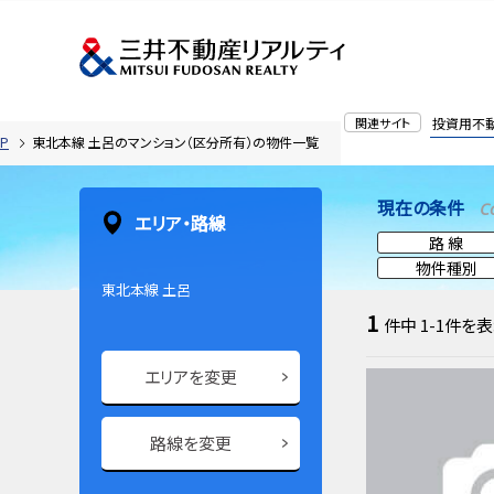
関連サイト
投資用不
P
東北本線 土呂のマンション（区分所有）の物件一覧
現在の条件
C
エリア・路線
路 線
物件種別
東北本線 土呂
1
件中
1-1
件を表
エリアを変更
路線を変更