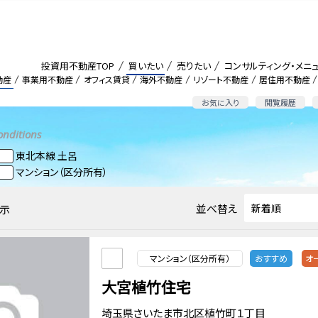
投資用不動産TOP
買いたい
売りたい
コンサルティング・メニ
動産
事業用不動産
オフィス賃貸
海外不動産
リゾート不動産
居住用不動産
お気に入り
閲覧履歴
onditions
東北本線 土呂
マンション（区分所有）
並べ替え
示
マンション（区分所有）
おすすめ
オ
大宮植竹住宅
埼玉県さいたま市北区植竹町１丁目