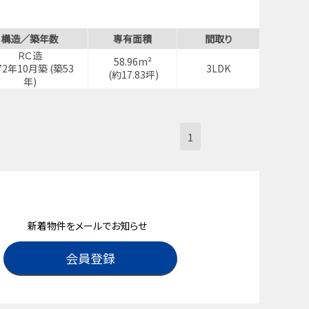
分
構造／築年数
専有面積
間取り
ＲＣ造
58.96m²
72年10月築 (築53
3LDK
(約17.83坪)
年)
1
新着物件をメールでお知らせ
会員登録