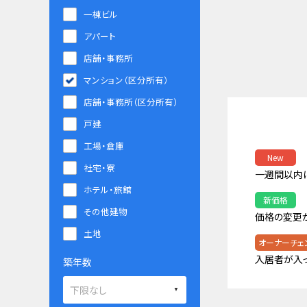
一棟ビル
アパート
店舗・事務所
マンション（区分所有）
店舗・事務所（区分所有）
戸建
工場・倉庫
New
社宅・寮
一週間以内
ホテル・旅館
新価格
その他建物
価格の変更
土地
オーナーチェ
入居者が入
築年数