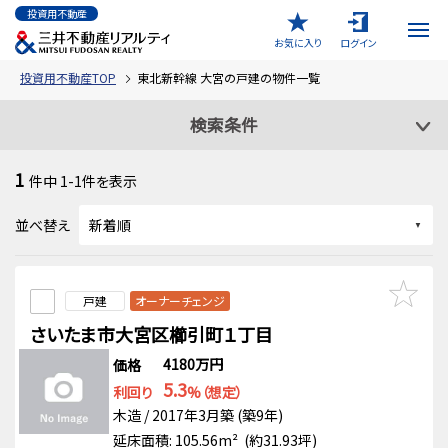
投資用不動産
お気に入り
ログイン
投資用不動産TOP
東北新幹線 大宮の戸建の物件一覧
検索条件
1
件中
1-1
件を表示
並べ替え
戸建
オーナーチェンジ
さいたま市大宮区櫛引町１丁目
4180万円
価格
5.3
利回り
%（想定）
木造 / 2017年3月築 (築9年)
延床面積: 105.56m² (約31.93坪)