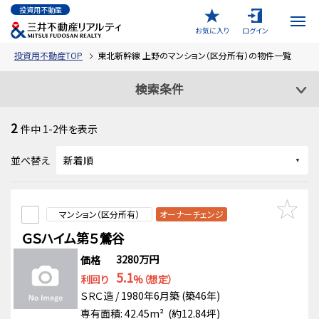
投資用不動産
お気に入り
ログイン
投資用不動産TOP
東北新幹線 上野のマンション（区分所有）の物件一覧
検索条件
2
件中
1-2
件を表示
並べ替え
マンション（区分所有）
オーナーチェンジ
ＧＳハイム第５鶯谷
3280万円
価格
5.1
利回り
%（想定）
ＳＲＣ造 / 1980年6月築 (築46年)
専有面積: 42.45m² (約12.84坪)