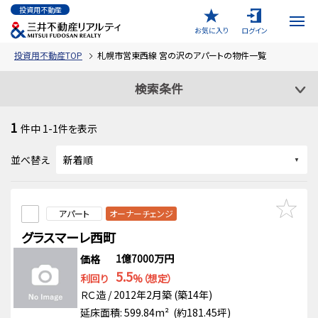
投資用不動産
お気に入り
ログイン
投資用不動産TOP
札幌市営東西線 宮の沢のアパートの物件一覧
検索条件
1
件中
1-1
件を表示
並べ替え
アパート
オーナーチェンジ
グラスマーレ西町
1億7000万円
価格
5.5
利回り
%（想定）
ＲＣ造 / 2012年2月築 (築14年)
延床面積: 599.84m² (約181.45坪)