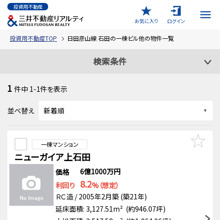
投資用不動産
お気に入り
ログイン
投資用不動産TOP
日田彦山線 石田の一棟ビル他の物件一覧
検索条件
1
件中
1-1
件を表示
並べ替え
一棟マンション
ニューガイア上石田
6億1000万円
価格
8.2
利回り
%（想定）
ＲＣ造 / 2005年2月築 (築21年)
延床面積: 3,127.51m² (約946.07坪)