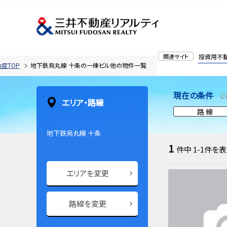
関連サイト
投資用不
産TOP
地下鉄烏丸線 十条の一棟ビル他の物件一覧
現在の条件
C
エリア・路線
路 線
地下鉄烏丸線 十条
1
件中
1-1
件を表
エリアを変更
路線を変更