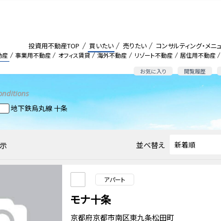
投資用不動産TOP
買いたい
売りたい
コンサルティング・メニ
動産
事業用不動産
オフィス賃貸
海外不動産
リゾート不動産
居住用不動産
お気に入り
閲覧履歴
onditions
地下鉄烏丸線 十条
並べ替え
示
アパート
モナ十条
京都府京都市南区東九条松田町