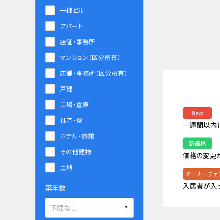
一棟ビル
アパート
店舗・事務所
マンション（区分所有）
店舗・事務所（区分所有）
戸建
工場・倉庫
New
社宅・寮
一週間以内
ホテル・旅館
新価格
その他建物
価格の変更
土地
オーナーチェ
入居者が入
築年数