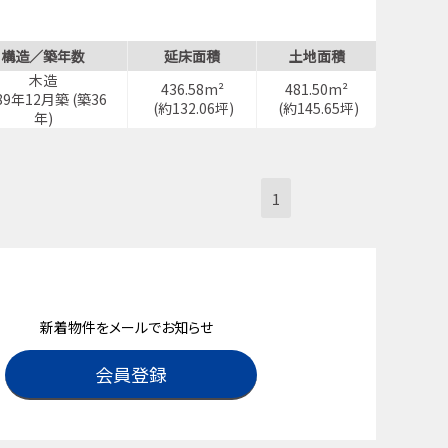
構造／築年数
延床面積
土地面積
木造
436.58m²
481.50m²
89年12月築 (築36
(約132.06坪)
(約145.65坪)
年)
1
新着物件をメールでお知らせ
会員登録