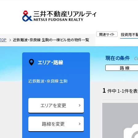
関連サイト
投資用不
OP
近鉄難波・奈良線 生駒の一棟ビル他の物件一覧
現在の条件
C
エリア・路線
路 線
近鉄難波・奈良線 生駒
1
件中
1-1
件を表
エリアを変更
路線を変更