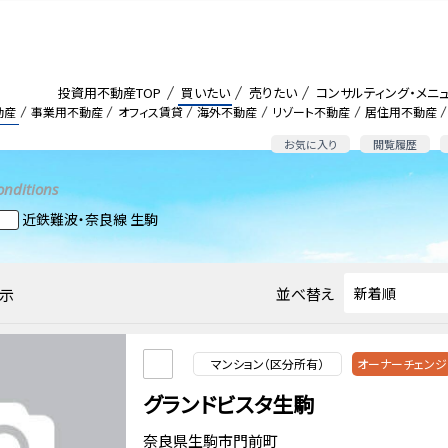
投資用不動産TOP
買いたい
売りたい
コンサルティング・メニ
動産
事業用不動産
オフィス賃貸
海外不動産
リゾート不動産
居住用不動産
お気に入り
閲覧履歴
onditions
近鉄難波・奈良線 生駒
並べ替え
示
マンション（区分所有）
オーナーチェンジ
グランドビスタ生駒
奈良県生駒市門前町