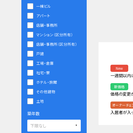
一棟ビル
アパート
店舗・事務所
マンション（区分所有）
店舗・事務所（区分所有）
戸建
工場・倉庫
New
社宅・寮
一週間以内
ホテル・旅館
新価格
その他建物
価格の変更
土地
オーナーチェ
入居者が入
築年数