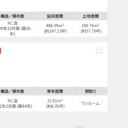
構造／築年数
延床面積
土地面積
ＲＣ造
486.39m²
190.76m²
89年10月築 (築36
(約147.13坪)
(約57.70坪)
年)
構造／築年数
専有面積
間取り
ＲＣ造
21.01m²
ワンルーム
82年2月築 (築44年)
(約6.35坪)