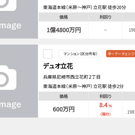
東海道本線（米原～神戸）立花駅 徒歩20分
阪神本線尼崎センタープール前駅 徒歩20分
価格
利回り
1億4800万円
－
19
マンション（区分所有）
オーナーチェンジ
デュオ立花
兵庫県尼崎市西立花町２丁目
東海道本線（米原～神戸）立花駅 徒歩2分
価格
利回り
8.4
％
600万円
19
（現行）