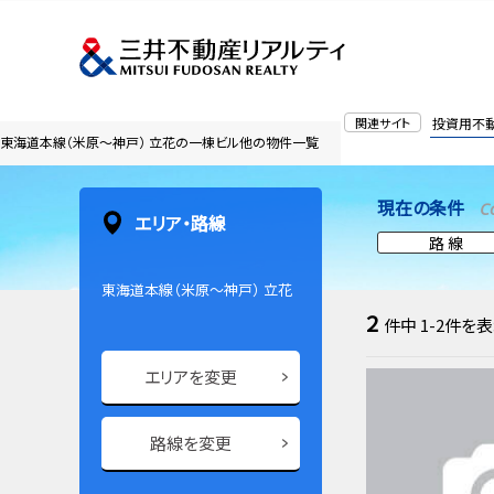
関連サイト
投資用不
東海道本線（米原～神戸） 立花の一棟ビル他の物件一覧
現在の条件
C
エリア・路線
路 線
東海道本線（米原～神戸） 立花
2
件中
1-2
件を表
エリアを変更
路線を変更