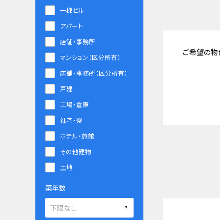
一棟ビル
アパート
店舗・事務所
ご希望の物
マンション（区分所有）
店舗・事務所（区分所有）
戸建
工場・倉庫
社宅・寮
ホテル・旅館
その他建物
土地
築年数