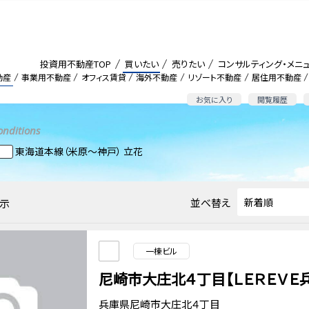
投資用不動産TOP
買いたい
売りたい
コンサルティング・メニ
動産
事業用不動産
オフィス賃貸
海外不動産
リゾート不動産
居住用不動産
お気に入り
閲覧履歴
onditions
東海道本線（米原～神戸） 立花
並べ替え
示
一棟ビル
尼崎市大庄北４丁目【ＬＥＲＥＶＥ
兵庫県尼崎市大庄北４丁目