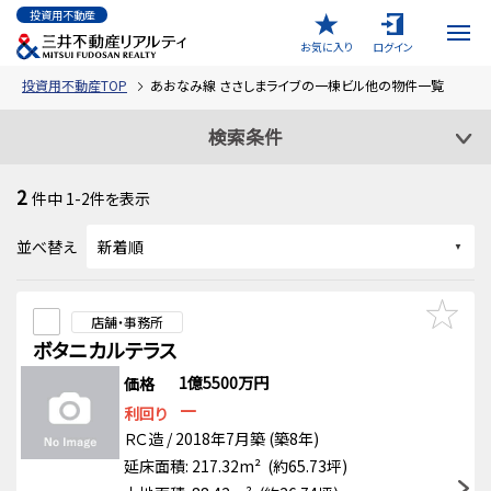
投資用不動産
お気に入り
ログイン
投資用不動産TOP
あおなみ線 ささしまライブの一棟ビル他の物件一覧
検索条件
2
件中
1-2
件を表示
並べ替え
店舗・事務所
ボタニカルテラス
1億5500万円
価格
－
利回り
ＲＣ造 / 2018年7月築 (築8年)
延床面積: 217.32m² (約65.73坪)