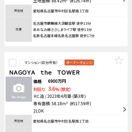
土地面積: 88.42m² (約26.74坪)
所在地
愛知県名古屋市中村区名駅南３丁目
名古屋市鶴舞線大須観音駅 徒歩13分
交通
あおなみ線ささしまライブ駅 徒歩13分
名鉄名古屋本線名鉄名古屋駅 徒歩17分
マンション（区分所有）
オーナーチェンジ
ＮＡＧＯＹＡ ｔｈｅ ＴＯＷＥＲ
6900万円
価格
3.6
利回り
%（想定）
ＲＣ造 / 2023年4月築 (築3年)
専有面積: 58.18m² (約17.59坪)
2LDK
所在地
愛知県名古屋市中村区名駅南２丁目