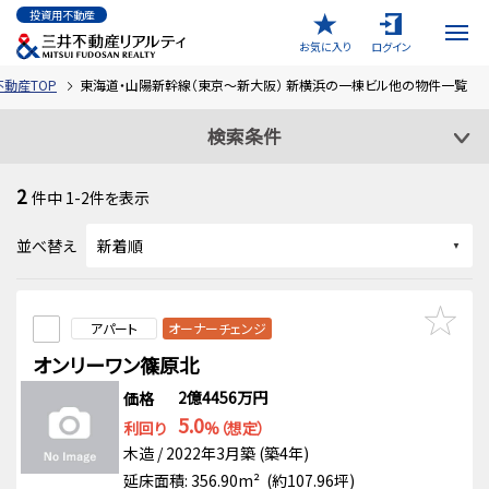
投資用不動産
お気に入り
ログイン
動産TOP
東海道・山陽新幹線（東京～新大阪） 新横浜の一棟ビル他の物件一覧
検索条件
2
件中
1-2
件を表示
並べ替え
アパート
オーナーチェンジ
オンリーワン篠原北
2億4456万円
価格
5.0
利回り
%（想定）
木造 / 2022年3月築 (築4年)
延床面積: 356.90m² (約107.96坪)