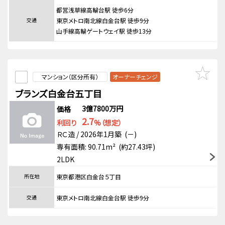
都営浅草線高輪台駅 徒歩6分
交通
東京メトロ南北線白金台駅 徒歩9分
山手線高輪ゲートウェイ駅 徒歩13分
マンション（区分所有）
オーナーチェンジ
ブランズ白金台五丁目
3億7800万円
価格
2.7
利回り
%（想定）
ＲＣ造 / 2026年1月築 (－)
専有面積: 90.71m² (約27.43坪)
2LDK
所在地
東京都港区白金台５丁目
交通
東京メトロ南北線白金台駅 徒歩9分