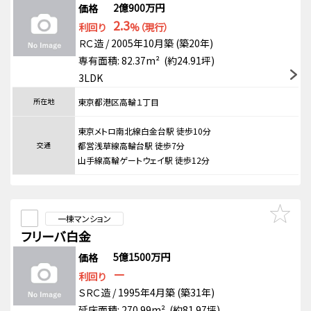
2億900万円
価格
2.3
利回り
%（現行）
ＲＣ造 / 2005年10月築 (築20年)
専有面積: 82.37m² (約24.91坪)
3LDK
所在地
東京都港区高輪１丁目
東京メトロ南北線白金台駅 徒歩10分
交通
都営浅草線高輪台駅 徒歩7分
山手線高輪ゲートウェイ駅 徒歩12分
一棟マンション
フリーバ白金
5億1500万円
価格
－
利回り
ＳＲＣ造 / 1995年4月築 (築31年)
延床面積: 270.99m² (約81.97坪)