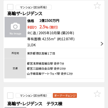
マンション（区分所有）
高輪ザ・レジデンス
1億1500万円
価格
2.5
利回り
%（現行）
ＲＣ造 / 2005年10月築 (築20年)
専有面積: 42.55m² (約12.87坪)
1LDK
所在地
東京都港区高輪１丁目
都営浅草線高輪台駅 徒歩7分
交通
都営三田線白金台駅 徒歩10分
山手線高輪ゲートウェイ駅 徒歩12分
マンション（区分所有）
オーナーチェンジ
高輪ザ・レジデンス テラス棟