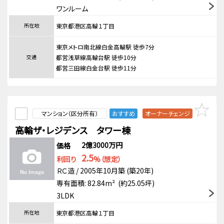
ワンルーム
所在地
東京都港区高輪１丁目
東京メトロ南北線白金高輪駅 徒歩7分
交通
都営浅草線高輪台駅 徒歩10分
都営三田線白金台駅 徒歩11分
マンション（区分所有）
おすすめ
オーナーチェンジ
高輪ザ・レジデンス タワー棟
2億3000万円
価格
2.5
利回り
%（想定）
ＲＣ造 / 2005年10月築 (築20年)
専有面積: 82.84m² (約25.05坪)
3LDK
所在地
東京都港区高輪１丁目