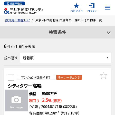
投資用不動産
お気に入り
ログイン
投資用不動産TOP
東京メトロ南北線 白金台の一棟ビル他の物件一覧
検索条件
6
件中
1-6
件を表示
並べ替え
マンション（区分所有）
オーナーチェンジ
シティタワー高輪
9500万円
価格
2.5
利回り
%（想定）
ＲＣ造 / 2004年1月築 (築22年)
専有面積: 40.28m² (約12.18坪)