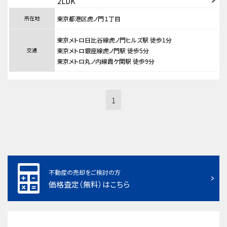
2LDK
所在地
東京都港区虎ノ門１丁目
東京メトロ日比谷線虎ノ門ヒルズ駅 徒歩1分
交通
東京メトロ銀座線虎ノ門駅 徒歩5分
東京メトロ丸ノ内線霞ケ関駅 徒歩9分
1
不動産の売却をご検討の方
価格査定（無料）はこちら