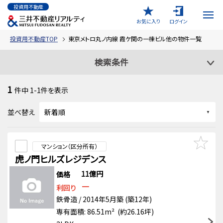
投資用不動産
お気に入り
ログイン
投資用不動産TOP
東京メトロ丸ノ内線 霞ケ関の一棟ビル他の物件一覧
検索条件
1
件中
1-1
件を表示
並べ替え
マンション（区分所有）
虎ノ門ヒルズレジデンス
11億円
価格
－
利回り
鉄骨造 / 2014年5月築 (築12年)
専有面積: 86.51m² (約26.16坪)