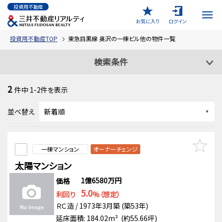
投資用不動産
お気に入り
ログイン
投資用不動産TOP
東急目黒線 奥沢の一棟ビル他の物件一覧
検索条件
2
件中
1-2
件を表示
並べ替え
一棟マンション
オーナーチェンジ
太陽マンション
1億6580万円
価格
5.0
利回り
%（想定）
ＲＣ造 / 1973年3月築 (築53年)
延床面積: 184.02m² (約55.66坪)