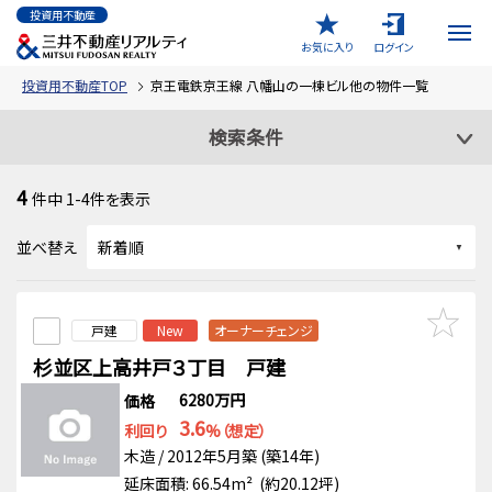
投資用不動産
お気に入り
ログイン
投資用不動産TOP
京王電鉄京王線 八幡山の一棟ビル他の物件一覧
検索条件
4
件中
1-4
件を表示
並べ替え
戸建
New
オーナーチェンジ
杉並区上高井戸３丁目 戸建
6280万円
価格
3.6
利回り
%（想定）
木造 / 2012年5月築 (築14年)
延床面積: 66.54m² (約20.12坪)