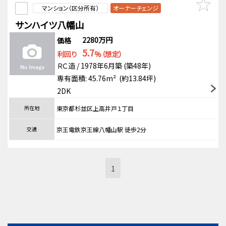
マンション（区分所有）
オーナーチェンジ
サンハイツ八幡山
2280万円
価格
5.7
利回り
%（想定）
ＲＣ造 / 1978年6月築 (築48年)
専有面積: 45.76m² (約13.84坪)
2DK
所在地
東京都杉並区上高井戸１丁目
交通
京王電鉄京王線八幡山駅 徒歩2分
1