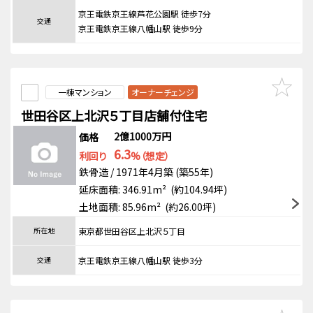
京王電鉄京王線芦花公園駅 徒歩7分
交通
京王電鉄京王線八幡山駅 徒歩9分
一棟マンション
オーナーチェンジ
世田谷区上北沢５丁目店舗付住宅
2億1000万円
価格
6.3
利回り
%（想定）
鉄骨造 / 1971年4月築 (築55年)
延床面積: 346.91m² (約104.94坪)
土地面積: 85.96m² (約26.00坪)
所在地
東京都世田谷区上北沢５丁目
交通
京王電鉄京王線八幡山駅 徒歩3分