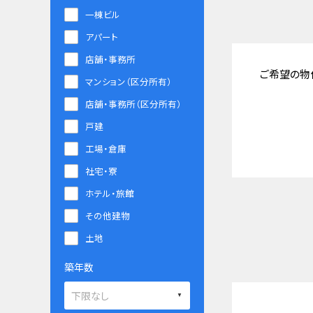
一棟ビル
アパート
店舗・事務所
ご希望の物
マンション（区分所有）
店舗・事務所（区分所有）
戸建
工場・倉庫
社宅・寮
ホテル・旅館
その他建物
土地
築年数