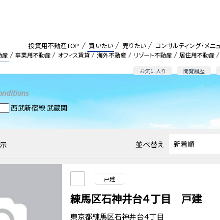
投資用不動産TOP
買いたい
売りたい
コンサルティング・メニ
動産
事業用不動産
オフィス賃貸
海外不動産
リゾート不動産
居住用不動産
お気に入り
閲覧履歴
onditions
西武新宿線 武蔵関
並べ替え
示
戸建
練馬区石神井台４丁目 戸建
東京都練馬区石神井台４丁目