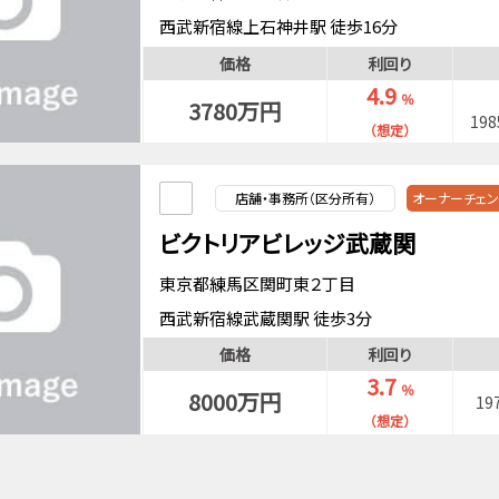
西武新宿線上石神井駅 徒歩16分
西武新宿線武蔵関駅 徒歩13分
価格
利回り
4.9
％
3780万円
19
（想定）
店舗・事務所（区分所有）
オーナーチェ
ビクトリアビレッジ武蔵関
東京都練馬区関町東２丁目
西武新宿線武蔵関駅 徒歩3分
価格
利回り
3.7
％
8000万円
19
（想定）