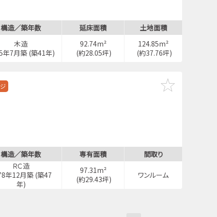
構造／築年数
延床面積
土地面積
木造
92.74m²
124.85m²
85年7月築 (築41年)
(約28.05坪)
(約37.76坪)
ンジ
構造／築年数
専有面積
間取り
ＲＣ造
97.31m²
78年12月築 (築47
ワンルーム
(約29.43坪)
年)