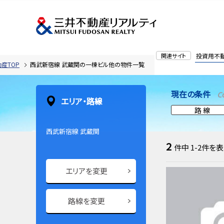
関連サイト
投資用不
産TOP
西武新宿線 武蔵関の一棟ビル他の物件一覧
現在の条件
C
エリア・路線
路 線
西武新宿線 武蔵関
2
件中
1-2
件を表
エリアを変更
路線を変更