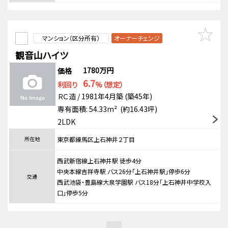
マンション（区分所有）
オーナーチェンジ
観音山ハイツ
1780万円
価格
6.7
利回り
%（想定）
ＲＣ造 / 1981年4月築 (築45年)
専有面積: 54.33m² (約16.43坪)
2LDK
所在地
東京都練馬区上石神井２丁目
西武新宿線上石神井駅 徒歩4分
中央本線吉祥寺駅 バス26分「上石神井駅」停歩6分
交通
西武池袋・豊島線大泉学園駅 バス18分「上石神井中学校入
口」停歩5分