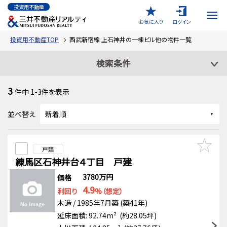
投資用不動産
お気に入り
ログイン
投資用不動産TOP
西武新宿線 上石神井の一棟ビル他の物件一覧
検索条件
3
件中
1-3
件を表示
並べ替え
戸建
練馬区石神井台４丁目 戸建
3780万円
価格
4.9
利回り
%（想定）
木造 / 1985年7月築 (築41年)
延床面積: 92.74m² (約28.05坪)