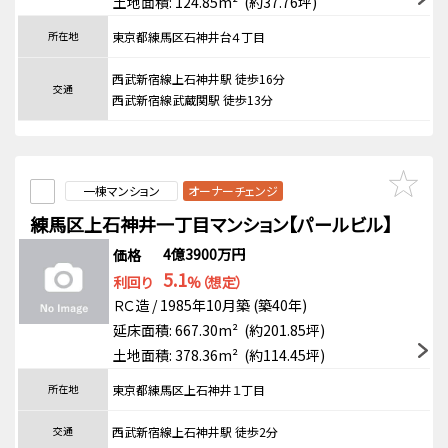
土地面積: 124.85m² (約37.76坪)
所在地
東京都練馬区石神井台４丁目
西武新宿線上石神井駅 徒歩16分
交通
西武新宿線武蔵関駅 徒歩13分
一棟マンション
オーナーチェンジ
練馬区上石神井一丁目マンション【パールビル】
4億3900万円
価格
5.1
利回り
%（想定）
ＲＣ造 / 1985年10月築 (築40年)
延床面積: 667.30m² (約201.85坪)
土地面積: 378.36m² (約114.45坪)
所在地
東京都練馬区上石神井１丁目
交通
西武新宿線上石神井駅 徒歩2分