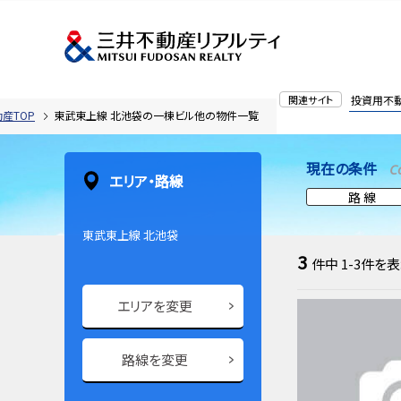
関連サイト
投資用不
産TOP
東武東上線 北池袋の一棟ビル他の物件一覧
現在の条件
C
エリア・路線
路 線
東武東上線 北池袋
3
件中
1-3
件を表
エリアを変更
路線を変更