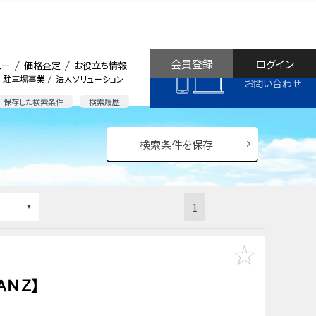
会員登録
ログイン
ュー
価格査定
お役立ち情報
駐車場事業
法人ソリューション
お問い合わせ
保存した検索条件
検索履歴
検索条件を保存
1
ＡＮＺ】