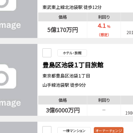
東武東上線北池袋駅 徒歩12分
東京メトロ丸ノ内線池袋駅 徒歩13分
価格
利回り
東京メトロ有楽町線池袋駅 徒歩13分
4.1
％
5億170万円
20
（想定）
ホテル・旅館
豊島区池袋１丁目旅館
東京都豊島区池袋１丁目
山手線池袋駅 徒歩9分
東武東上線北池袋駅 徒歩11分
価格
利回り
3億6000万円
－
19
一棟マンション
オーナーチェンジ