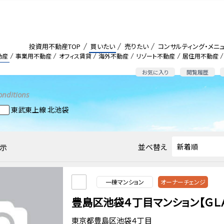
投資用不動産TOP
買いたい
売りたい
コンサルティング・メニ
動産
事業用不動産
オフィス賃貸
海外不動産
リゾート不動産
居住用不動産
お気に入り
閲覧履歴
onditions
東武東上線 北池袋
並べ替え
示
一棟マンション
オーナーチェンジ
豊島区池袋４丁目マンション【ＧＬ
東京都豊島区池袋４丁目