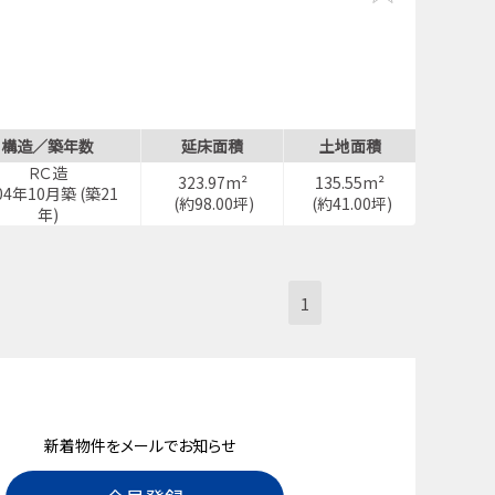
構造／築年数
延床面積
土地面積
ＲＣ造
323.97m²
135.55m²
04年10月築 (築21
(約98.00坪)
(約41.00坪)
年)
1
新着物件をメールでお知らせ