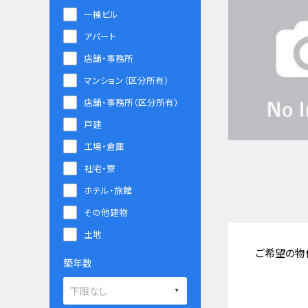
一棟ビル
アパート
店舗・事務所
マンション（区分所有）
店舗・事務所（区分所有）
戸建
工場・倉庫
社宅・寮
ホテル・旅館
その他建物
土地
ご希望の物
築年数