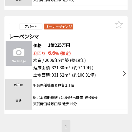
アパート
オーナーチェンジ
レーベンシマ
1億235万円
価格
6.6
利回り
%（想定）
木造 / 2006年9月築 (築19年)
延床面積: 321.30m² (約97.19坪)
土地面積: 331.62m² (約100.31坪)
所在地
千葉県船橋市夏見台１丁目
総武本線船橋駅 バス9分「七軒家」停歩6分
交通
東武野田線塚田駅 徒歩19分
1