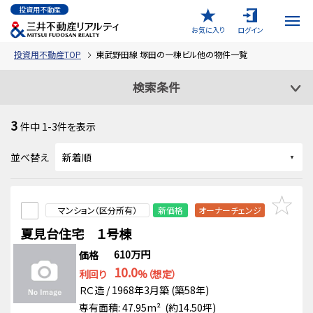
投資用不動産
お気に入り
ログイン
投資用不動産TOP
東武野田線 塚田の一棟ビル他の物件一覧
検索条件
3
件中
1-3
件を表示
並べ替え
マンション（区分所有）
新価格
オーナーチェンジ
夏見台住宅 １号棟
610万円
価格
10.0
利回り
%（想定）
ＲＣ造 / 1968年3月築 (築58年)
専有面積: 47.95m² (約14.50坪)