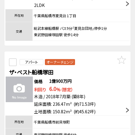
2LDK
所在地
千葉県船橋市夏見台１丁目
総武本線船橋駅 バス9分「夏見台団地」停歩1分
交通
東武野田線塚田駅 徒歩14分
アパート
オーナーチェンジ
ザ・ベスト船橋塚田
1億900万円
価格
6.0
利回り
%（想定）
木造 / 2018年7月築 (築8年)
延床面積: 236.47m² (約71.53坪)
土地面積: 150.82m² (約45.62坪)
所在地
千葉県船橋市前貝塚町
交通
東武野田線塚田駅 徒歩6分