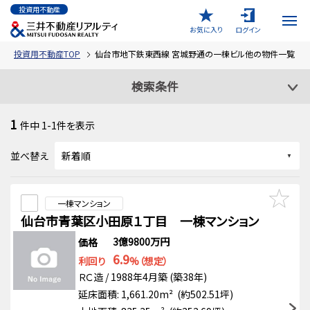
投資用不動産
お気に入り
ログイン
投資用不動産TOP
仙台市地下鉄東西線 宮城野通の一棟ビル他の物件一覧
検索条件
1
件中
1-1
件を表示
並べ替え
一棟マンション
仙台市青葉区小田原１丁目 一棟マンション
3億9800万円
価格
6.9
利回り
%（想定）
ＲＣ造 / 1988年4月築 (築38年)
延床面積: 1,661.20m² (約502.51坪)