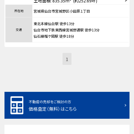
土地面積: 835.35m² (約252.69坪)
所在地
宮城県仙台市宮城野区小田原１丁目
東北本線仙台駅 徒歩13分
交通
仙台市地下鉄東西線宮城野通駅 徒歩13分
仙石線榴ケ岡駅 徒歩18分
1
不動産の売却をご検討の方
価格査定（無料）はこちら