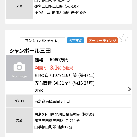
交通
都営三田線三田駅 徒歩10分
ゆりかもめ芝浦ふ頭駅 徒歩10分
マンション（区分所有）
おすすめ
オーナーチェンジ
シャンボール三田
6980万円
価格
3.1
利回り
%（想定）
ＳＲＣ造 / 1978年9月築 (築47年)
専有面積: 50.51m² (約15.27坪)
2DK
所在地
東京都港区三田５丁目
東京メトロ南北線白金高輪駅 徒歩8分
交通
都営三田線三田駅 徒歩11分
山手線田町駅 徒歩14分