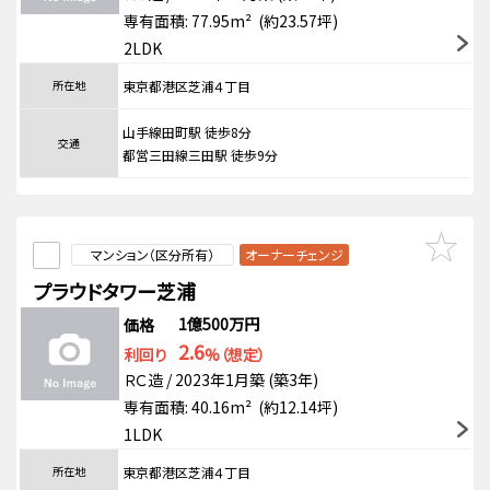
専有面積: 77.95m² (約23.57坪)
2LDK
所在地
東京都港区芝浦４丁目
山手線田町駅 徒歩8分
交通
都営三田線三田駅 徒歩9分
マンション（区分所有）
オーナーチェンジ
プラウドタワー芝浦
1億500万円
価格
2.6
利回り
%（想定）
ＲＣ造 / 2023年1月築 (築3年)
専有面積: 40.16m² (約12.14坪)
1LDK
所在地
東京都港区芝浦４丁目