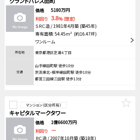
グランドパレス田町
5180万円
価格
3.8
利回り
%（想定）
ＳＲＣ造 / 1981年4月築 (築45年)
専有面積: 54.45m² (約16.47坪)
ワンルーム
所在地
東京都港区芝浦４丁目
山手線田町駅 徒歩10分
交通
京浜東北・根岸線田町駅 徒歩10分
都営三田線三田駅 徒歩13分
マンション（区分所有）
キャピタルマークタワー
1億6600万円
価格
－
利回り
ＲＣ造 / 2007年10月築 (築18年)