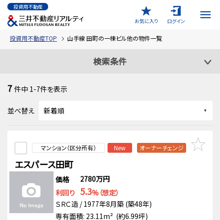
投資用不動産
お気に入り
ログイン
投資用不動産TOP
山手線 田町の一棟ビル他の物件一覧
検索条件
7
件中
1-7
件を表示
並べ替え
マンション（区分所有）
New
オーナーチェンジ
エスパース田町
2780万円
価格
5.3
利回り
%（想定）
ＳＲＣ造 / 1977年8月築 (築48年)
専有面積: 23.11m² (約6.99坪)