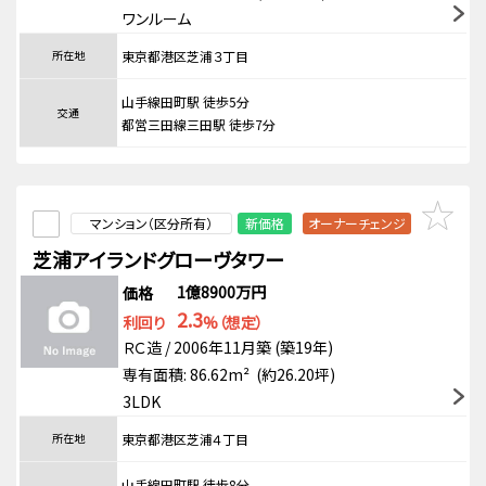
ワンルーム
所在地
東京都港区芝浦３丁目
山手線田町駅 徒歩5分
交通
都営三田線三田駅 徒歩7分
マンション（区分所有）
新価格
オーナーチェンジ
芝浦アイランドグローヴタワー
1億8900万円
価格
2.3
利回り
%（想定）
ＲＣ造 / 2006年11月築 (築19年)
専有面積: 86.62m² (約26.20坪)
3LDK
所在地
東京都港区芝浦４丁目
山手線田町駅 徒歩8分