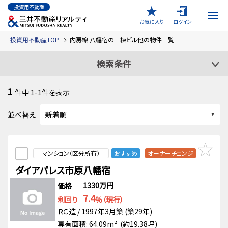
投資用不動産
お気に入り
ログイン
投資用不動産TOP
内房線 八幡宿の一棟ビル他の物件一覧
検索条件
1
件中
1-1
件を表示
並べ替え
マンション（区分所有）
おすすめ
オーナーチェンジ
ダイアパレス市原八幡宿
1330万円
価格
7.4
利回り
%（現行）
ＲＣ造 / 1997年3月築 (築29年)
専有面積: 64.09m² (約19.38坪)