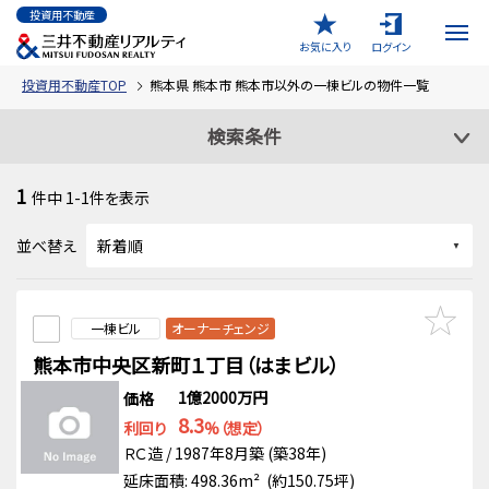
投資用不動産
お気に入り
ログイン
投資用不動産TOP
熊本県 熊本市 熊本市以外の一棟ビルの物件一覧
検索条件
1
件中
1-1
件を表示
並べ替え
一棟ビル
オーナーチェンジ
熊本市中央区新町１丁目（はまビル）
1億2000万円
価格
8.3
利回り
%（想定）
ＲＣ造 / 1987年8月築 (築38年)
延床面積: 498.36m² (約150.75坪)