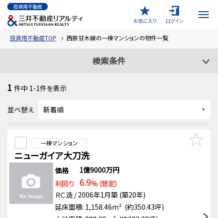
投資用不動産
お気に入り
ログイン
投資用不動産TOP
西鉄甘木線の一棟マンションの物件一覧
検索条件
1
件中
1-1
件を表示
並べ替え
一棟マンション
ニューガイア大刀洗
1億9000万円
価格
6.9
利回り
%（想定）
ＲＣ造 / 2006年1月築 (築20年)
延床面積: 1,158.46m² (約350.43坪)