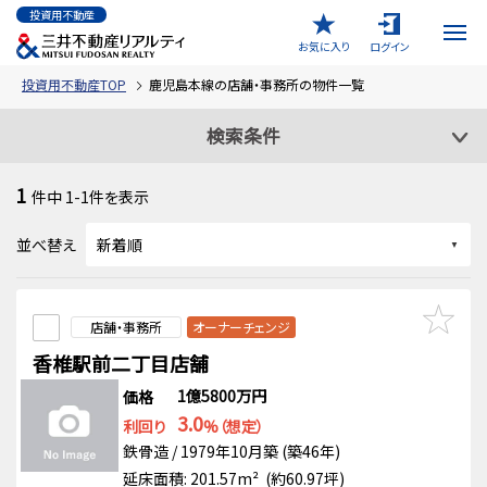
投資用不動産
お気に入り
ログイン
投資用不動産TOP
鹿児島本線の店舗・事務所の物件一覧
検索条件
1
件中
1-1
件を表示
並べ替え
店舗・事務所
オーナーチェンジ
香椎駅前二丁目店舗
1億5800万円
価格
3.0
利回り
%（想定）
鉄骨造 / 1979年10月築 (築46年)
延床面積: 201.57m² (約60.97坪)