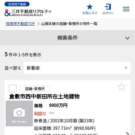
投資用不動産
お気に入り
ログイン
投資用不動産TOP
山陽本線の店舗・事務所の物件一覧
検索条件
5
件中
1-5
件を表示
並べ替え
店舗・事務所
倉敷市西中新田所在土地建物
9900万円
価格
－
利回り
鉄骨造 / 2002年10月築 (築23年)
延床面積: 297.73m² (約90.06坪)