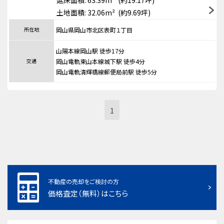
延床面積: 63.39m² (約19.17坪)
土地面積: 32.06m² (約9.69坪)
所在地
岡山県岡山市北区表町１丁目
山陽本線岡山駅 徒歩17分
交通
岡山電軌東山本線城下駅 徒歩4分
岡山電軌清輝橋線郵便局前駅 徒歩5分
1
不動産の売却をご検討の方
価格査定（無料）はこちら