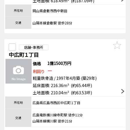
土地面積: 618.49m² (約187.09坪)
所在地
岡山県倉敷市西中新田
交通
山陽本線倉敷駅 徒歩28分
店舗・事務所
中広町１丁目
1億1500万円
価格
－
利回り
軽量鉄骨造 / 1997年4月築 (築29年)
延床面積: 216.36m² (約65.44坪)
土地面積: 210.04m² (約63.53坪)
所在地
広島県広島市西区中広町１丁目
広島電鉄横川線寺町駅 徒歩11分
交通
山陽本線横川駅 徒歩21分