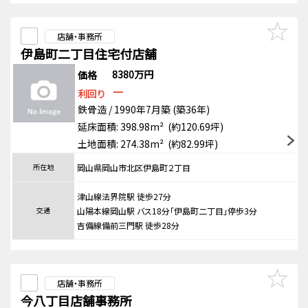
店舗・事務所
伊島町二丁目住宅付店舗
8380万円
価格
－
利回り
鉄骨造 / 1990年7月築 (築36年)
延床面積: 398.98m² (約120.69坪)
土地面積: 274.38m² (約82.99坪)
所在地
岡山県岡山市北区伊島町２丁目
津山線法界院駅 徒歩27分
交通
山陽本線岡山駅 バス18分「伊島町二丁目」停歩3分
吉備線備前三門駅 徒歩28分
店舗・事務所
今八丁目店舗事務所