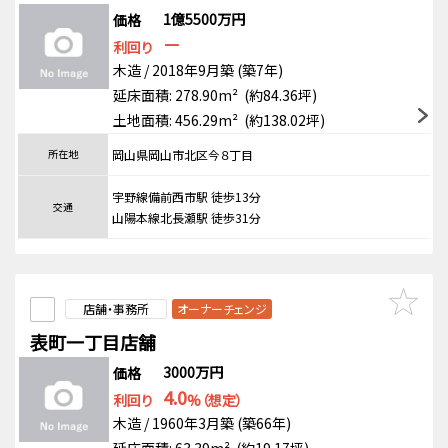
1億5500万円
価格
－
利回り
木造 / 2018年9月築 (築7年)
延床面積: 278.90m² (約84.36坪)
土地面積: 456.29m² (約138.02坪)
所在地
岡山県岡山市北区今８丁目
宇野線備前西市駅 徒歩13分
交通
山陽本線北長瀬駅 徒歩31分
店舗・事務所
オーナーチェンジ
表町一丁目店舗
3000万円
価格
4.0
利回り
%（想定）
木造 / 1960年3月築 (築66年)