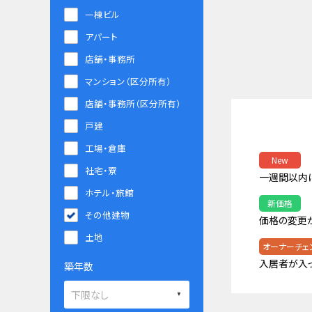
一棟ビル
アパート
店舗・事務所
マンション（区分所有）
店舗・事務所（区分所有）
戸建
工場・倉庫
New
社宅・寮
一週間以内
ホテル・旅館
新価格
その他建物
価格の変更
土地
オーナーチェ
入居者が入
築年数