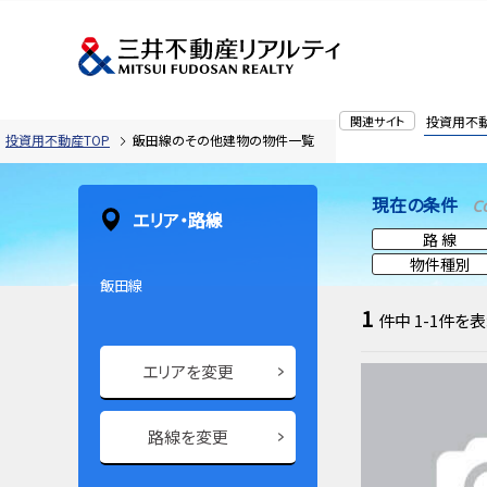
関連サイト
投資用不
投資用不動産TOP
飯田線のその他建物の物件一覧
現在の条件
C
エリア・路線
路 線
物件種別
飯田線
1
件中
1-1
件を表
エリアを変更
路線を変更