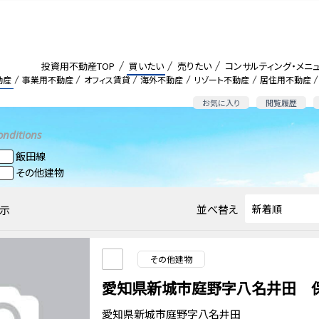
投資用不動産TOP
買いたい
売りたい
コンサルティング・メニ
動産
事業用不動産
オフィス賃貸
海外不動産
リゾート不動産
居住用不動産
お気に入り
閲覧履歴
onditions
飯田線
その他建物
並べ替え
示
その他建物
愛知県新城市庭野字八名井田 
愛知県新城市庭野字八名井田