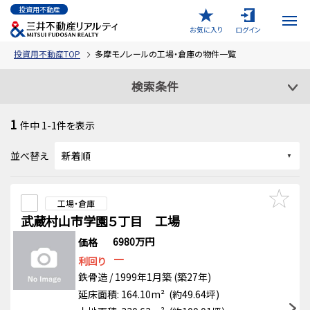
投資用不動産
お気に入り
ログイン
投資用不動産TOP
多摩モノレールの工場・倉庫の物件一覧
検索条件
1
件中
1-1
件を表示
並べ替え
工場・倉庫
武蔵村山市学園５丁目 工場
6980万円
価格
－
利回り
鉄骨造 / 1999年1月築 (築27年)
延床面積: 164.10m² (約49.64坪)