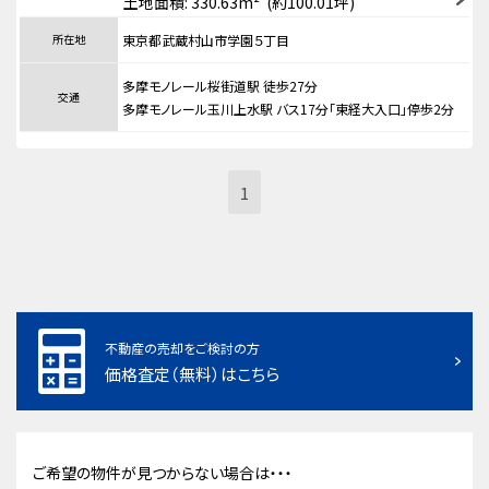
土地面積: 330.63m² (約100.01坪)
所在地
東京都武蔵村山市学園５丁目
多摩モノレール桜街道駅 徒歩27分
交通
多摩モノレール玉川上水駅 バス17分「東経大入口」停歩2分
1
不動産の売却をご検討の方
価格査定（無料）はこちら
ご希望の物件が見つからない場合は・・・