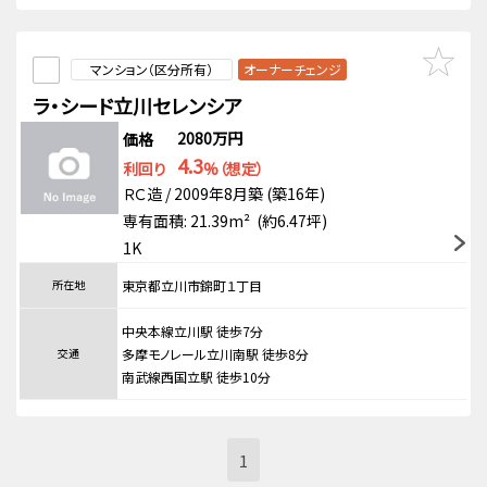
マンション（区分所有）
オーナーチェンジ
ラ・シード立川セレンシア
2080万円
価格
4.3
利回り
%（想定）
ＲＣ造 / 2009年8月築 (築16年)
専有面積: 21.39m² (約6.47坪)
1K
所在地
東京都立川市錦町１丁目
中央本線立川駅 徒歩7分
交通
多摩モノレール立川南駅 徒歩8分
南武線西国立駅 徒歩10分
1