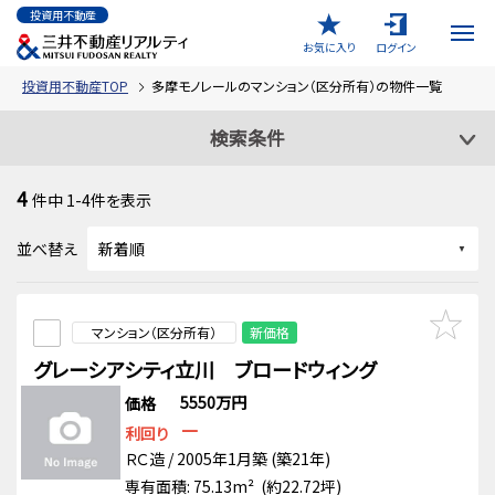
投資用不動産
お気に入り
ログイン
投資用不動産TOP
多摩モノレールのマンション（区分所有）の物件一覧
検索条件
4
件中
1-4
件を表示
並べ替え
マンション（区分所有）
新価格
グレーシアシティ立川 ブロードウィング
5550万円
価格
－
利回り
ＲＣ造 / 2005年1月築 (築21年)
専有面積: 75.13m² (約22.72坪)