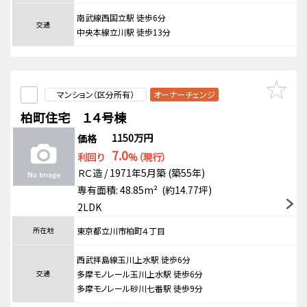
南武線西国立駅 徒歩6分
交通
中央本線立川駅 徒歩13分
マンション（区分所有）
オーナーチェンジ
柏町住宅 １４号棟
1150万円
価格
7.0
利回り
%（現行）
ＲＣ造 / 1971年5月築 (築55年)
専有面積: 48.85m² (約14.77坪)
2LDK
所在地
東京都立川市柏町４丁目
西武拝島線玉川上水駅 徒歩6分
交通
多摩モノレール玉川上水駅 徒歩6分
多摩モノレール砂川七番駅 徒歩9分