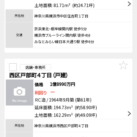
土地面積: 81.71m² (約24.71坪)
所在地
神奈川県横浜市中区住吉町１丁目
京浜東北・根岸線関内駅 徒歩5分
交通
横浜市ブルーライン関内駅 徒歩4分
みなとみらい線日本大通り駅 徒歩6分
店舗・事務所
西区戸部町４丁目（戸建）
1億8990万円
価格
－
利回り
ＲＣ造 / 1964年9月築 (築61年)
延床面積: 194.73m² (約58.90坪)
土地面積: 162.29m² (約49.09坪)
所在地
神奈川県横浜市西区戸部町４丁目