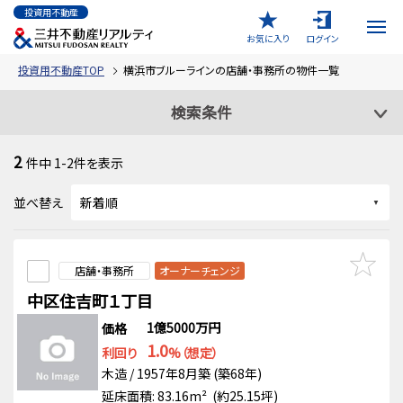
投資用不動産
お気に入り
ログイン
投資用不動産TOP
横浜市ブルーラインの店舗・事務所の物件一覧
検索条件
2
件中
1-2
件を表示
並べ替え
店舗・事務所
オーナーチェンジ
中区住吉町１丁目
1億5000万円
価格
1.0
利回り
%（想定）
木造 / 1957年8月築 (築68年)
延床面積: 83.16m² (約25.15坪)