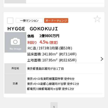
一棟マンション
オーナーチェンジ
ＨＹＧＧＥ ＧＯＫＯＫＵＪＩ
1億9800万円
価格
4.5
利回り
%（想定）
ＲＣ造 / 1973年3月築 (築53年)
延床面積: 241.80m² (約73.14坪)
土地面積: 107.95m² (約32.65坪)
所在地
東京都豊島区雑司が谷１丁目
東京メトロ有楽町線護国寺駅 徒歩6分
交通
東京メトロ副都心線雑司が谷駅 徒歩11分
都電荒川線都電雑司ヶ谷駅 徒歩12分
1