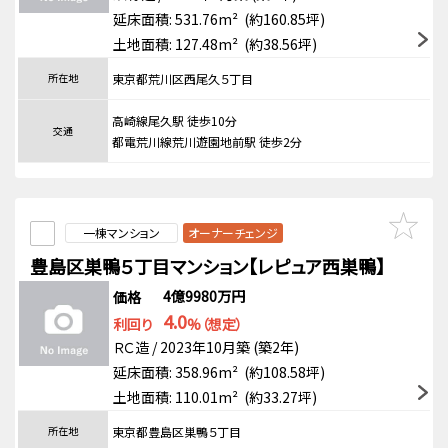
延床面積: 531.76m² (約160.85坪)
土地面積: 127.48m² (約38.56坪)
所在地
東京都荒川区西尾久５丁目
高崎線尾久駅 徒歩10分
交通
都電荒川線荒川遊園地前駅 徒歩2分
一棟マンション
オーナーチェンジ
豊島区巣鴨５丁目マンション【レピュア西巣鴨】
4億9980万円
価格
4.0
利回り
%（想定）
ＲＣ造 / 2023年10月築 (築2年)
延床面積: 358.96m² (約108.58坪)
土地面積: 110.01m² (約33.27坪)
所在地
東京都豊島区巣鴨５丁目