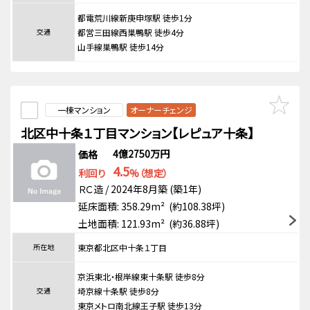
都電荒川線新庚申塚駅 徒歩1分
交通
都営三田線西巣鴨駅 徒歩4分
山手線巣鴨駅 徒歩14分
一棟マンション
オーナーチェンジ
北区中十条１丁目マンション【レピュア十条】
4億2750万円
価格
4.5
利回り
%（想定）
ＲＣ造 / 2024年8月築 (築1年)
延床面積: 358.29m² (約108.38坪)
土地面積: 121.93m² (約36.88坪)
所在地
東京都北区中十条１丁目
京浜東北・根岸線東十条駅 徒歩8分
交通
埼京線十条駅 徒歩8分
東京メトロ南北線王子駅 徒歩13分