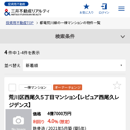
投資用不動産
お気に入り
ログイン
投資用不動産TOP
都電荒川線の一棟マンションの物件一覧
検索条件
4
件中
1-4
件を表示
並べ替え
一棟マンション
オーナーチェンジ
荒川区西尾久５丁目マンション【レピュア西尾久レ
ジデンス】
4億7000万円
価格
4.0
利回り
%（想定）
鉄骨造 / 2021年5月築 (築5年)