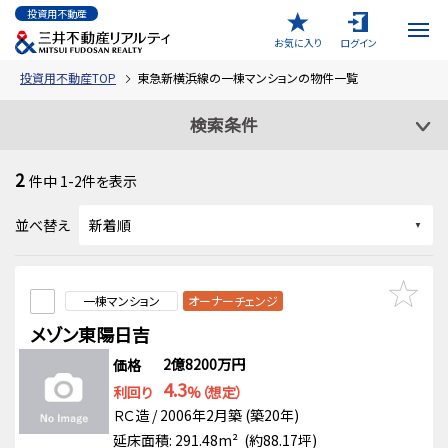
投資用不動産
お気に入り
ログイン
投資用不動産TOP
東急新横浜線の一棟マンションの物件一覧
検索条件
2
件中
1-2
件を表示
並べ替え
一棟マンション
オーナーチェンジ
メゾン東陽日吉
2億8200万円
価格
4.3
利回り
%（想定）
ＲＣ造 / 2006年2月築 (築20年)
延床面積: 291.48m² (約88.17坪)