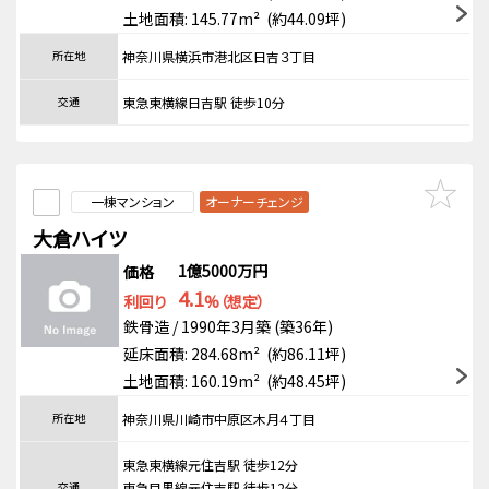
土地面積: 145.77m² (約44.09坪)
所在地
神奈川県横浜市港北区日吉３丁目
交通
東急東横線日吉駅 徒歩10分
一棟マンション
オーナーチェンジ
大倉ハイツ
1億5000万円
価格
4.1
利回り
%（想定）
鉄骨造 / 1990年3月築 (築36年)
延床面積: 284.68m² (約86.11坪)
土地面積: 160.19m² (約48.45坪)
所在地
神奈川県川崎市中原区木月４丁目
東急東横線元住吉駅 徒歩12分
交通
東急目黒線元住吉駅 徒歩12分