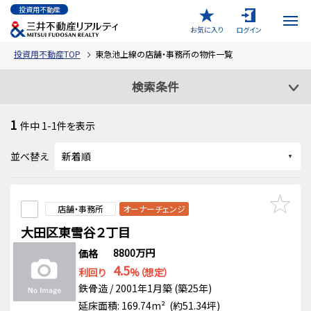
投資用不動産
お気に入り
ログイン
投資用不動産TOP
東急池上線の店舗・事務所の物件一覧
検索条件
1
件中
1-1
件を表示
並べ替え
店舗・事務所
オーナーチェンジ
大田区東雪谷２丁目
8800万円
価格
4.5
利回り
%（想定）
鉄骨造 / 2001年1月築 (築25年)
延床面積: 169.74m² (約51.34坪)