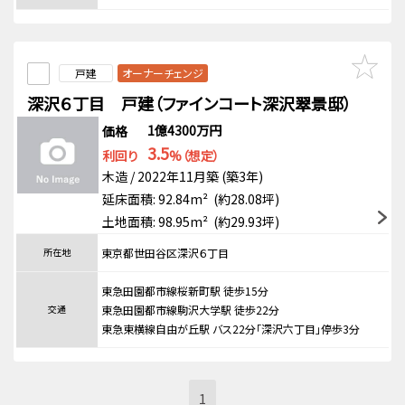
戸建
オーナーチェンジ
深沢６丁目 戸建（ファインコート深沢翠景邸）
1億4300万円
価格
3.5
利回り
%（想定）
木造 / 2022年11月築 (築3年)
延床面積: 92.84m² (約28.08坪)
土地面積: 98.95m² (約29.93坪)
所在地
東京都世田谷区深沢６丁目
東急田園都市線桜新町駅 徒歩15分
交通
東急田園都市線駒沢大学駅 徒歩22分
東急東横線自由が丘駅 バス22分「深沢六丁目」停歩3分
1