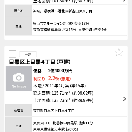
土地面積: 101.80m² (約30.79坪)
所在地
神奈川県横浜市港北区新吉田東８丁目
横浜市ブルーライン新羽駅 徒歩13分
交通
東急東横線綱島駅 バス15分「貝塚中町」停歩4分
戸建
目黒区上目黒４丁目（戸建）
2億4000万円
価格
2.2
利回り
%（想定）
木造 / 2011年4月築 (築15年)
延床面積: 125.71m² (約38.02坪)
土地面積: 132.23m² (約39.99坪)
所在地
東京都目黒区上目黒４丁目
東京メトロ日比谷線中目黒駅 徒歩11分
交通
東急東横線祐天寺駅 徒歩9分