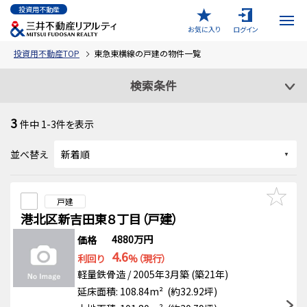
投資用不動産
お気に入り
ログイン
投資用不動産TOP
東急東横線の戸建の物件一覧
検索条件
3
件中
1-3
件を表示
並べ替え
戸建
港北区新吉田東８丁目（戸建）
4880万円
価格
4.6
利回り
%（現行）
軽量鉄骨造 / 2005年3月築 (築21年)
延床面積: 108.84m² (約32.92坪)