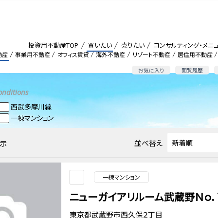
投資用不動産TOP
買いたい
売りたい
コンサルティング・メニ
動産
事業用不動産
オフィス賃貸
海外不動産
リゾート不動産
居住用不動産
お気に入り
閲覧履歴
onditions
西武多摩川線
一棟マンション
並べ替え
示
一棟マンション
ニューガイアリルーム武蔵野Ｎｏ．
東京都武蔵野市西久保２丁目