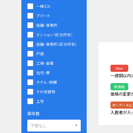
一棟ビル
アパート
店舗・事務所
マンション（区分所有）
店舗・事務所（区分所有）
戸建
工場・倉庫
New
社宅・寮
一週間以内
ホテル・旅館
新価格
その他建物
価格の変更
土地
オーナーチェ
入居者が入
築年数