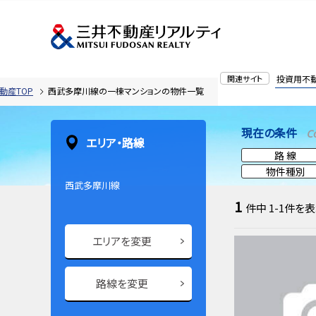
関連サイト
投資用不
動産TOP
西武多摩川線の一棟マンションの物件一覧
現在の条件
C
エリア・路線
路 線
物件種別
西武多摩川線
1
件中
1-1
件を表
エリアを変更
路線を変更