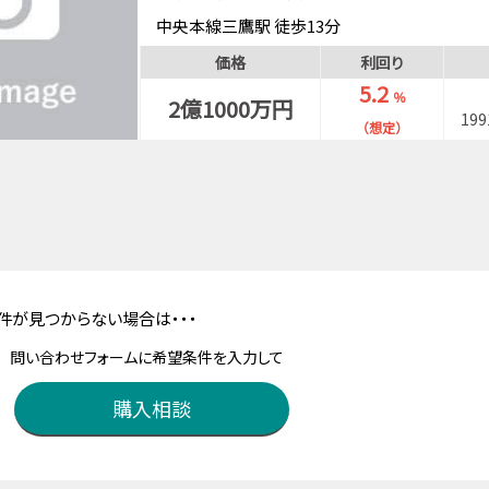
中央本線三鷹駅 徒歩13分
西武多摩川線武蔵境駅 徒歩25分
価格
利回り
5.2
％
2億1000万円
19
（想定）
件が見つからない場合は・・・
問い合わせフォームに希望条件を入力して
購入相談