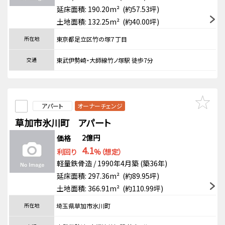
延床面積: 190.20m² (約57.53坪)
土地面積: 132.25m² (約40.00坪)
所在地
東京都足立区竹の塚７丁目
交通
東武伊勢崎・大師線竹ノ塚駅 徒歩7分
アパート
オーナーチェンジ
草加市氷川町 アパート
2億円
価格
4.1
利回り
%（想定）
軽量鉄骨造 / 1990年4月築 (築36年)
延床面積: 297.36m² (約89.95坪)
土地面積: 366.91m² (約110.99坪)
所在地
埼玉県草加市氷川町