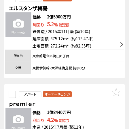
エルスタンザ梅島
2億5900万円
価格
5.2
利回り
%（想定）
鉄骨造 / 2015年11月築 (築10年)
延床面積: 375.12m² (約113.47坪)
土地面積: 272.24m² (約82.35坪)
所在地
東京都足立区梅田６丁目
交通
東武伊勢崎・大師線梅島駅 徒歩9分
アパート
オーナーチェンジ
ｐｒｅｍｉｅｒ
1億8440万円
価格
4.2
利回り
%（想定）
木造 / 2015年7月築 (築11年)