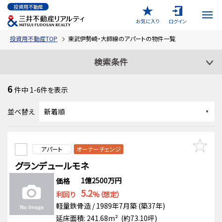
投資用不動産
お気に入り
ログイン
投資用不動産TOP
東武伊勢崎・大師線のアパートの物件一覧
検索条件
6
件中
1-6
件を表示
並べ替え
アパート
オーナーチェンジ
グランデュールモネ
1億2500万円
価格
5.2
利回り
%（想定）
軽量鉄骨造 / 1989年7月築 (築37年)
延床面積: 241.68m² (約73.10坪)