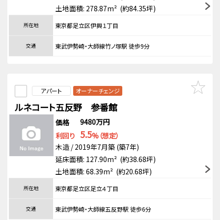
土地面積: 278.87m² (約84.35坪)
所在地
東京都足立区伊興１丁目
交通
東武伊勢崎・大師線竹ノ塚駅 徒歩9分
アパート
オーナーチェンジ
ルネコート五反野 参番館
9480万円
価格
5.5
利回り
%（想定）
木造 / 2019年7月築 (築7年)
延床面積: 127.90m² (約38.68坪)
土地面積: 68.39m² (約20.68坪)
所在地
東京都足立区足立４丁目
交通
東武伊勢崎・大師線五反野駅 徒歩6分