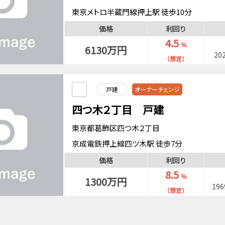
東京メトロ半蔵門線押上駅 徒歩10分
京成電鉄押上線京成曳舟駅 徒歩9分
価格
利回り
4.5
％
6130万円
20
（想定）
戸建
オーナーチェンジ
四つ木２丁目 戸建
東京都葛飾区四つ木２丁目
京成電鉄押上線四ツ木駅 徒歩7分
価格
利回り
8.5
％
1300万円
19
（想定）