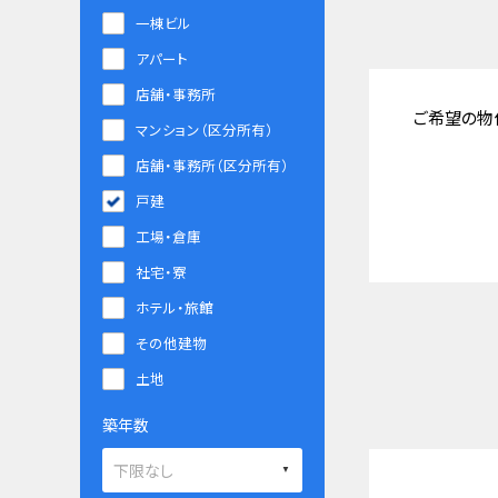
一棟ビル
アパート
店舗・事務所
ご希望の物
マンション（区分所有）
店舗・事務所（区分所有）
戸建
工場・倉庫
社宅・寮
ホテル・旅館
その他建物
土地
築年数