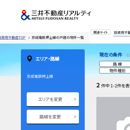
関連サイト
投資用不
投資用不動産TOP
京成電鉄押上線の戸建の物件一覧
現在の条件
C
エリア・路線
路 線
物件種別
京成電鉄押上線
2
件中
1-2
件を表
エリアを変更
路線を変更