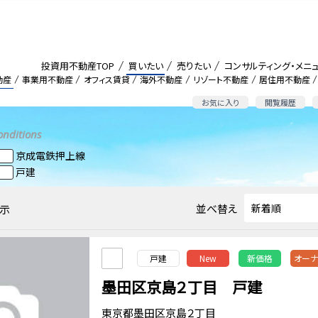
投資用不動産TOP
買いたい
売りたい
コンサルティング・メニ
動産
事業用不動産
オフィス賃貸
海外不動産
リゾート不動産
居住用不動産
お気に入り
閲覧履歴
onditions
京成電鉄押上線
戸建
並べ替え
示
戸建
New
新価格
オーナ
墨田区京島２丁目 戸建
東京都墨田区京島２丁目