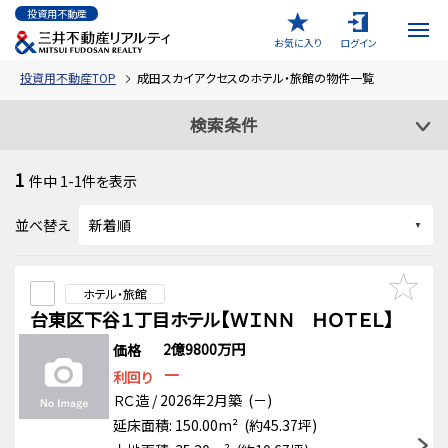
投資用不動産
お気に入り
ログイン
投資用不動産TOP
成田スカイアクセスのホテル・旅館の物件一覧
検索条件
1
件中
1-1
件を表示
並べ替え
ホテル・旅館
台東区下谷１丁目ホテル【ＷＩＮＮ ＨＯＴＥＬ】
2億9800万円
価格
－
利回り
ＲＣ造 / 2026年2月築 (－)
延床面積: 150.00m² (約45.37坪)