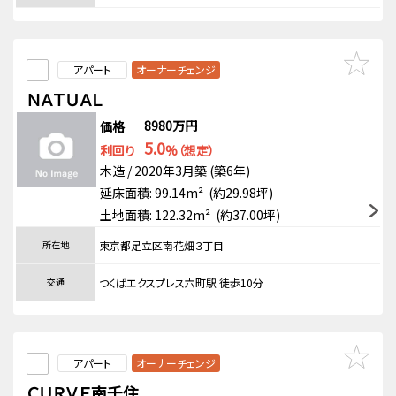
アパート
オーナーチェンジ
ＮＡＴＵＡＬ
8980万円
価格
5.0
利回り
%（想定）
木造 / 2020年3月築 (築6年)
延床面積: 99.14m² (約29.98坪)
土地面積: 122.32m² (約37.00坪)
所在地
東京都足立区南花畑３丁目
交通
つくばエクスプレス六町駅 徒歩10分
アパート
オーナーチェンジ
ＣＵＲＶＥ南千住