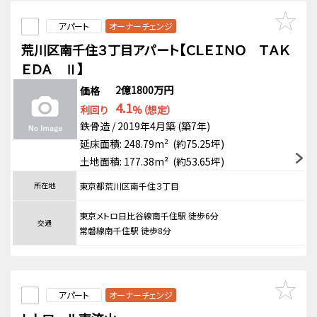
アパート
オーナーチェンジ
荒川区南千住３丁目アパート【ＣＬＥＩＮＯ ＴＡＫ
ＥＤＡ Ⅱ】
2億1800万円
価格
4.1
利回り
%（想定）
鉄骨造 / 2019年4月築 (築7年)
延床面積: 248.79m² (約75.25坪)
土地面積: 177.38m² (約53.65坪)
所在地
東京都荒川区南千住３丁目
東京メトロ日比谷線南千住駅 徒歩6分
交通
常磐線南千住駅 徒歩8分
アパート
オーナーチェンジ