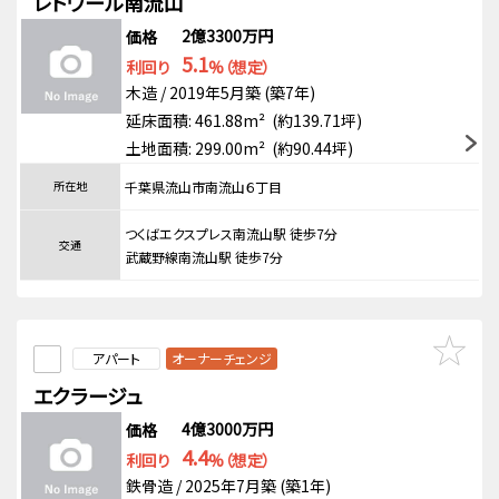
レトワール南流山
2億3300万円
価格
5.1
利回り
%（想定）
木造 / 2019年5月築 (築7年)
延床面積: 461.88m² (約139.71坪)
土地面積: 299.00m² (約90.44坪)
所在地
千葉県流山市南流山６丁目
つくばエクスプレス南流山駅 徒歩7分
交通
武蔵野線南流山駅 徒歩7分
アパート
オーナーチェンジ
エクラージュ
4億3000万円
価格
4.4
利回り
%（想定）
鉄骨造 / 2025年7月築 (築1年)