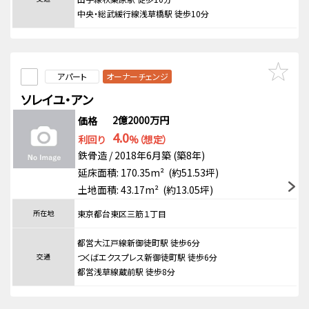
中央・総武緩行線浅草橋駅 徒歩10分
アパート
オーナーチェンジ
ソレイユ・アン
2億2000万円
価格
4.0
利回り
%（想定）
鉄骨造 / 2018年6月築 (築8年)
延床面積: 170.35m² (約51.53坪)
土地面積: 43.17m² (約13.05坪)
所在地
東京都台東区三筋１丁目
都営大江戸線新御徒町駅 徒歩6分
交通
つくばエクスプレス新御徒町駅 徒歩6分
都営浅草線蔵前駅 徒歩8分