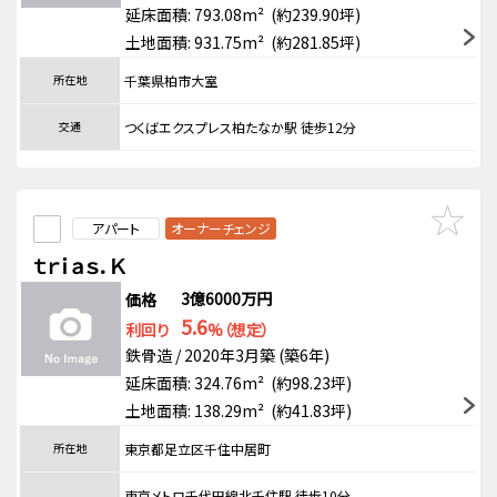
延床面積: 793.08m² (約239.90坪)
土地面積: 931.75m² (約281.85坪)
所在地
千葉県柏市大室
交通
つくばエクスプレス柏たなか駅 徒歩12分
アパート
オーナーチェンジ
ｔｒｉａｓ．Ｋ
3億6000万円
価格
5.6
利回り
%（想定）
鉄骨造 / 2020年3月築 (築6年)
延床面積: 324.76m² (約98.23坪)
土地面積: 138.29m² (約41.83坪)
所在地
東京都足立区千住中居町
東京メトロ千代田線北千住駅 徒歩10分