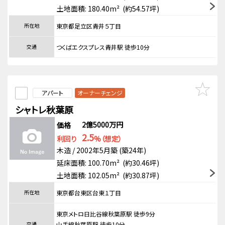
土地面積: 180.40m² (約54.57坪)
所在地
東京都足立区青井５丁目
交通
つくばエクスプレス青井駅 徒歩10分
アパート
オーナーチェンジ
シャトレ秋葉原
2億5000万円
価格
2.5
利回り
%（想定）
木造 / 2002年5月築 (築24年)
延床面積: 100.70m² (約30.46坪)
土地面積: 102.05m² (約30.87坪)
所在地
東京都台東区台東１丁目
東京メトロ日比谷線秋葉原駅 徒歩9分
交通
山手線秋葉原駅 徒歩10分