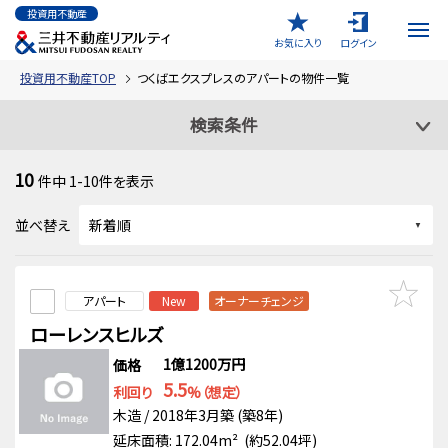
投資用不動産
お気に入り
ログイン
投資用不動産TOP
つくばエクスプレスのアパートの物件一覧
検索条件
10
件中
1-10
件を表示
並べ替え
アパート
New
オーナーチェンジ
ローレンスヒルズ
1億1200万円
価格
5.5
利回り
%（想定）
木造 / 2018年3月築 (築8年)
延床面積: 172.04m² (約52.04坪)