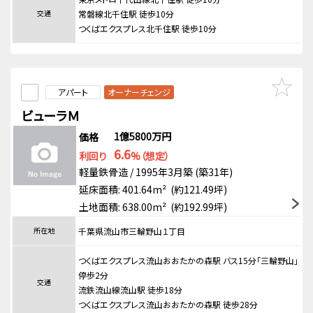
交通
常磐線北千住駅 徒歩10分
つくばエクスプレス北千住駅 徒歩10分
アパート
オーナーチェンジ
ビューラＭ
1億5800万円
価格
6.6
利回り
%（想定）
軽量鉄骨造 / 1995年3月築 (築31年)
延床面積: 401.64m² (約121.49坪)
土地面積: 638.00m² (約192.99坪)
所在地
千葉県流山市三輪野山１丁目
つくばエクスプレス流山おおたかの森駅 バス15分「三輪野山」
停歩2分
交通
流鉄流山線流山駅 徒歩18分
つくばエクスプレス流山おおたかの森駅 徒歩28分