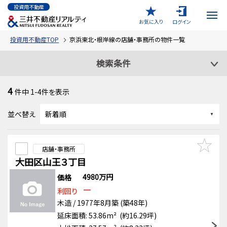
投資用不動産
お気に入り
ログイン
投資用不動産TOP
京浜東北・根岸線の店舗・事務所の物件一覧
検索条件
4
件中
1-4
件を表示
並べ替え
店舗・事務所
大田区山王３丁目
4980万円
価格
－
利回り
木造 / 1977年8月築 (築48年)
延床面積: 53.86m² (約16.29坪)