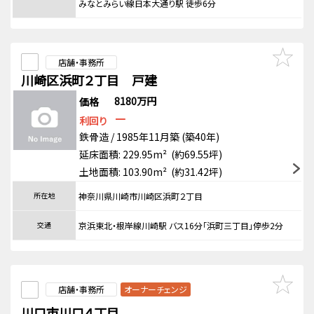
みなとみらい線日本大通り駅 徒歩6分
店舗・事務所
川崎区浜町２丁目 戸建
8180万円
価格
－
利回り
鉄骨造 / 1985年11月築 (築40年)
延床面積: 229.95m² (約69.55坪)
土地面積: 103.90m² (約31.42坪)
所在地
神奈川県川崎市川崎区浜町２丁目
交通
京浜東北・根岸線川崎駅 バス16分「浜町三丁目」停歩2分
店舗・事務所
オーナーチェンジ
川口市川口４丁目