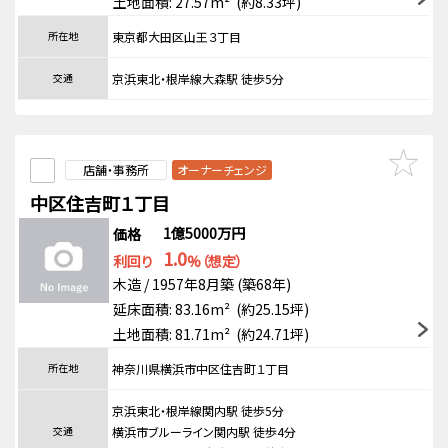
土地面積: 27.57m² (約8.33坪)
所在地
東京都大田区山王３丁目
交通
京浜東北・根岸線大森駅 徒歩5分
店舗・事務所
オーナーチェンジ
中区住吉町１丁目
1億5000万円
価格
1.0
利回り
%（想定）
木造 / 1957年8月築 (築68年)
延床面積: 83.16m² (約25.15坪)
土地面積: 81.71m² (約24.71坪)
所在地
神奈川県横浜市中区住吉町１丁目
京浜東北・根岸線関内駅 徒歩5分
交通
横浜市ブルーライン関内駅 徒歩4分