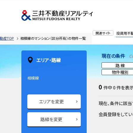
関連サイト
投資用不
動産TOP
相模線のマンション（区分所有）の物件一覧
現在の条件
C
エリア・路線
路 線
物件種別
相模線
0
件中
0
件を表
エリアを変更
現在、条件に該当
会員登録をしてい
路線を変更