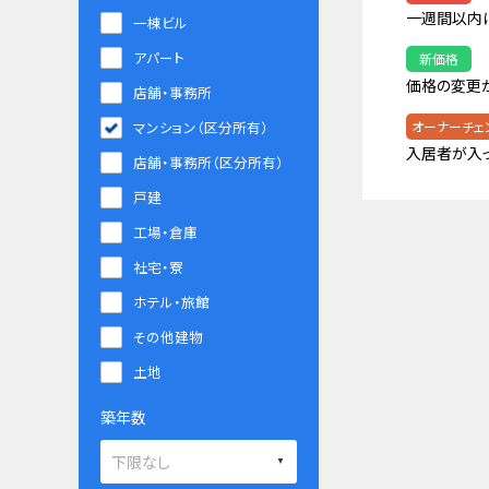
一週間以内
一棟ビル
アパート
新価格
価格の変更
店舗・事務所
マンション（区分所有）
オーナーチェ
入居者が入
店舗・事務所（区分所有）
戸建
工場・倉庫
社宅・寮
ホテル・旅館
その他建物
土地
築年数