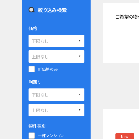
絞り込み検索
ご希望の物
価格
新価格のみ
利回り
物件種別
一棟マンション
New