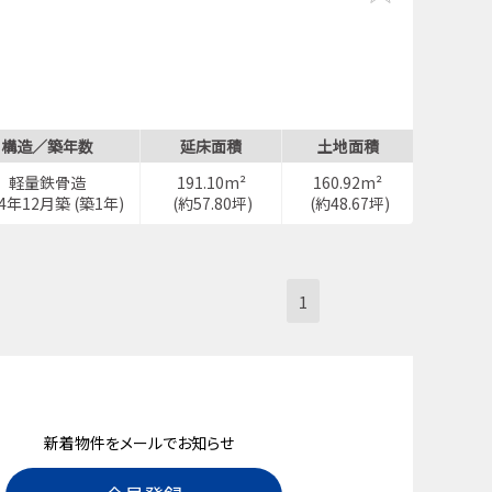
構造／築年数
延床面積
土地面積
軽量鉄骨造
191.10m²
160.92m²
24年12月築 (築1年)
(約57.80坪)
(約48.67坪)
1
新着物件をメールでお知らせ