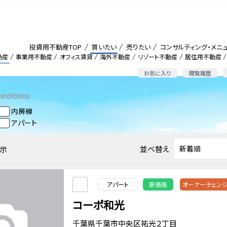
投資用不動産TOP
買いたい
売りたい
コンサルティング・メニ
動産
事業用不動産
オフィス賃貸
海外不動産
リゾート不動産
居住用不動産
お気に入り
閲覧履歴
onditions
内房線
アパート
並べ替え
示
アパート
新価格
オーナーチェン
コーポ和光
千葉県千葉市中央区祐光２丁目