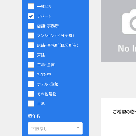
一棟ビル
アパート
店舗・事務所
マンション（区分所有）
店舗・事務所（区分所有）
戸建
工場・倉庫
社宅・寮
ホテル・旅館
その他建物
土地
ご希望の物
築年数