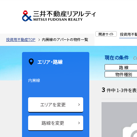
関連サイト
投資用不
投資用不動産TOP
内房線のアパートの物件一覧
現在の条件
C
エリア・路線
路 線
物件種別
内房線
3
件中
1-3
件を表
エリアを変更
路線を変更