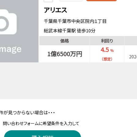
アリエス
千葉県千葉市中央区院内１丁目
総武本線千葉駅 徒歩10分
総武本線東千葉駅 徒歩7分
価格
利回り
千葉都市モノレール栄町駅 徒歩5分
4.5
％
1億6500万円
20
（想定）
件が見つからない場合は・・・
問い合わせフォームに希望条件を入力して