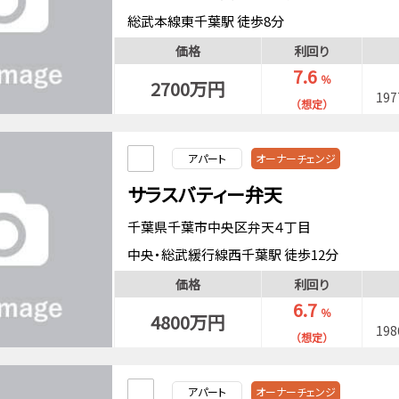
総武本線東千葉駅 徒歩8分
総武本線千葉駅 徒歩18分
価格
利回り
中央・総武緩行線千葉駅 徒歩18分
7.6
％
2700万円
19
（想定）
アパート
オーナーチェンジ
サラスバティー弁天
千葉県千葉市中央区弁天４丁目
中央・総武緩行線西千葉駅 徒歩12分
総武本線千葉駅 徒歩15分
価格
利回り
京成電鉄千葉線京成千葉駅 徒歩20分
6.7
％
4800万円
19
（想定）
アパート
オーナーチェンジ