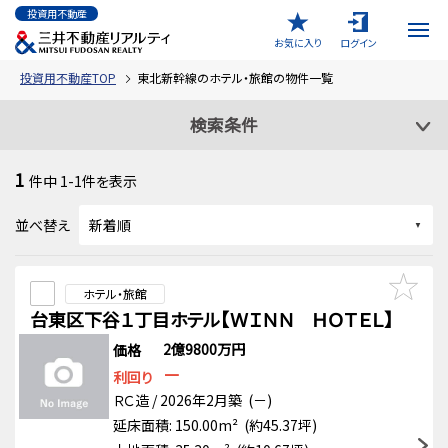
投資用不動産
お気に入り
ログイン
投資用不動産TOP
東北新幹線のホテル・旅館の物件一覧
検索条件
1
件中
1-1
件を表示
並べ替え
ホテル・旅館
台東区下谷１丁目ホテル【ＷＩＮＮ ＨＯＴＥＬ】
2億9800万円
価格
－
利回り
ＲＣ造 / 2026年2月築 (－)
延床面積: 150.00m² (約45.37坪)