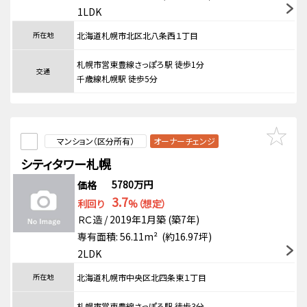
1LDK
所在地
北海道札幌市北区北八条西１丁目
札幌市営東豊線さっぽろ駅 徒歩1分
交通
千歳線札幌駅 徒歩5分
マンション（区分所有）
オーナーチェンジ
シティタワー札幌
5780万円
価格
3.7
利回り
%（想定）
ＲＣ造 / 2019年1月築 (築7年)
専有面積: 56.11m² (約16.97坪)
2LDK
所在地
北海道札幌市中央区北四条東１丁目
札幌市営東豊線さっぽろ駅 徒歩3分