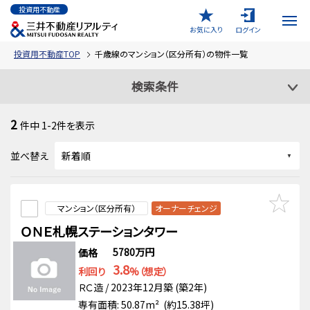
投資用不動産
お気に入り
ログイン
投資用不動産TOP
千歳線のマンション（区分所有）の物件一覧
検索条件
2
件中
1-2
件を表示
並べ替え
マンション（区分所有）
オーナーチェンジ
ＯＮＥ札幌ステーションタワー
5780万円
価格
3.8
利回り
%（想定）
ＲＣ造 / 2023年12月築 (築2年)
専有面積: 50.87m² (約15.38坪)