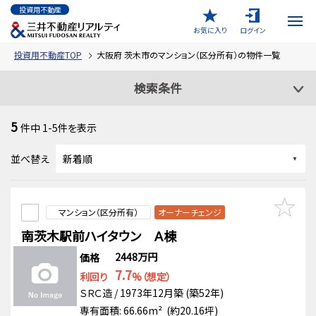
投資用不動産
お気に入り
ログイン
投資用不動産TOP
大阪府 茨木市のマンション（区分所有）の物件一覧
検索条件
5
件中
1-5
件を表示
並べ替え
マンション（区分所有）
オーナーチェンジ
南茨木駅前ハイタウン Ａ棟
2448万円
価格
7.7
利回り
%（想定）
ＳＲＣ造 / 1973年12月築 (築52年)
専有面積: 66.66m² (約20.16坪)