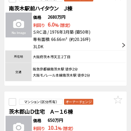
南茨木駅前ハイタウン Ｊ棟
2680万円
価格
6.0
利回り
%（想定）
ＳＲＣ造 / 1976年3月築 (築50年)
専有面積: 66.66m² (約20.16坪)
3LDK
所在地
大阪府茨木市天王２丁目
阪急京都線南茨木駅 徒歩2分
交通
大阪モノレール本線南茨木駅 徒歩2分
マンション（区分所有）
オーナーチェンジ
茨木郡山Ｄ住宅 Ａ－１６棟
650万円
価格
10.1
利回り
%（想定）