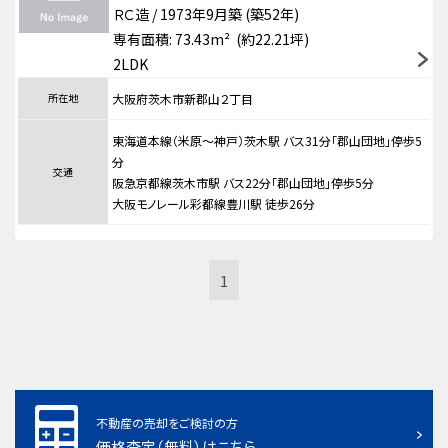
ＲＣ造 / 1973年9月築 (築52年)
専有面積: 73.43m² (約22.21坪)
2LDK
所在地
大阪府茨木市新郡山２丁目
東海道本線（米原～神戸）茨木駅 バス31分「郡山団地」停歩5
分
交通
阪急京都線茨木市駅 バス22分「郡山団地」停歩5分
大阪モノレール彩都線豊川駅 徒歩26分
1
不動産の売却をご検討の方
価格査定（無料）はこちら