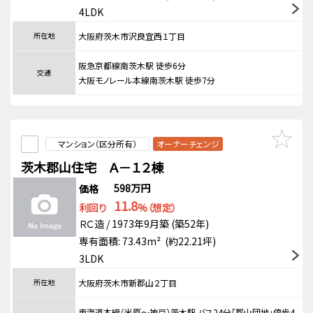
4LDK
所在地
大阪府茨木市沢良宜西１丁目
阪急京都線南茨木駅 徒歩6分
交通
大阪モノレール本線南茨木駅 徒歩7分
マンション（区分所有）
オーナーチェンジ
茨木郡山住宅 Ａ－１２棟
598万円
価格
11.8
利回り
%（想定）
ＲＣ造 / 1973年9月築 (築52年)
専有面積: 73.43m² (約22.21坪)
3LDK
所在地
大阪府茨木市新郡山２丁目
東海道本線（米原～神戸）茨木駅 バス24分「郡山団地」停歩4