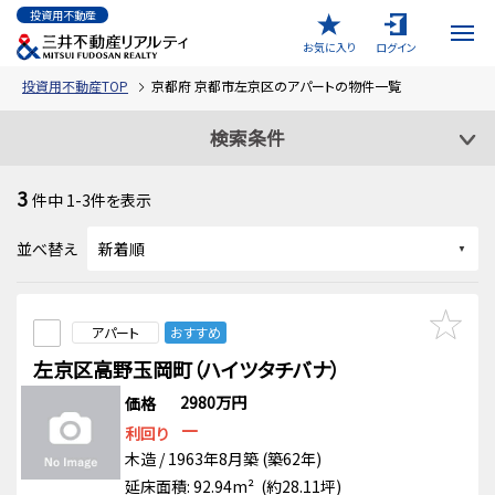
投資用不動産
お気に入り
ログイン
投資用不動産TOP
京都府 京都市左京区のアパートの物件一覧
検索条件
3
件中
1-3
件を表示
並べ替え
アパート
おすすめ
左京区高野玉岡町（ハイツタチバナ）
2980万円
価格
－
利回り
木造 / 1963年8月築 (築62年)
延床面積: 92.94m² (約28.11坪)