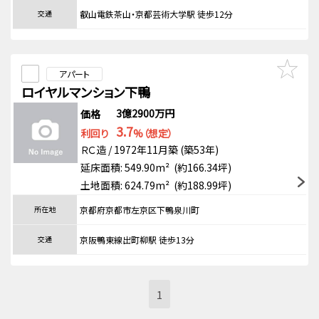
交通
叡山電鉄茶山・京都芸術大学駅 徒歩12分
アパート
ロイヤルマンション下鴨
3億2900万円
価格
3.7
利回り
%（想定）
ＲＣ造 / 1972年11月築 (築53年)
延床面積: 549.90m² (約166.34坪)
土地面積: 624.79m² (約188.99坪)
所在地
京都府京都市左京区下鴨泉川町
交通
京阪鴨東線出町柳駅 徒歩13分
1