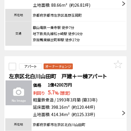
土地面積: 88.66m² (約26.81坪)
所在地
京都府京都市左京区高野玉岡町
叡山電鉄一乗寺駅 徒歩7分
交通
地下鉄烏丸線松ヶ崎駅 徒歩16分
京阪鴨東線出町柳駅 徒歩27分
アパート
オーナーチェンジ
左京区北白川山田町 戸建＋一棟アパート
1億4200万円
価格
5.7
利回り
%（想定）
軽量鉄骨造 / 1993年3月築 (築33年)
延床面積: 398.16m² (約120.44坪)
土地面積: 414.34m² (約125.33坪)
所在地
京都府京都市左京区北白川山田町