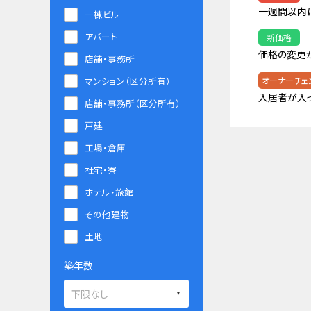
一週間以内
一棟ビル
アパート
新価格
価格の変更
店舗・事務所
マンション（区分所有）
オーナーチェ
入居者が入
店舗・事務所（区分所有）
戸建
工場・倉庫
社宅・寮
ホテル・旅館
その他建物
土地
築年数