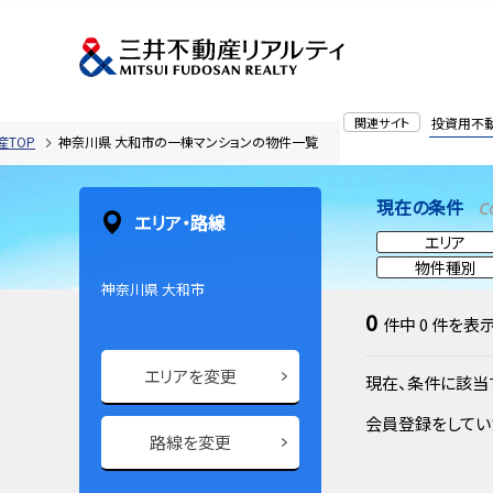
関連サイト
投資用不
TOP
神奈川県 大和市の一棟マンションの物件一覧
現在の条件
C
エリア・路線
エリア
物件種別
神奈川県 大和市
0
件中
0
件を表
エリアを変更
現在、条件に該当
会員登録をしてい
路線を変更