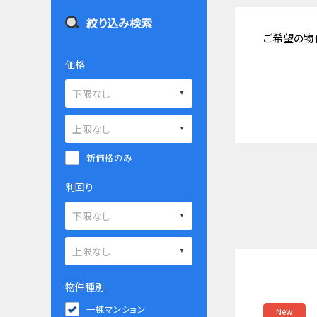
絞り込み検索
ご希望の物
価格
新価格のみ
利回り
物件種別
一棟マンション
New