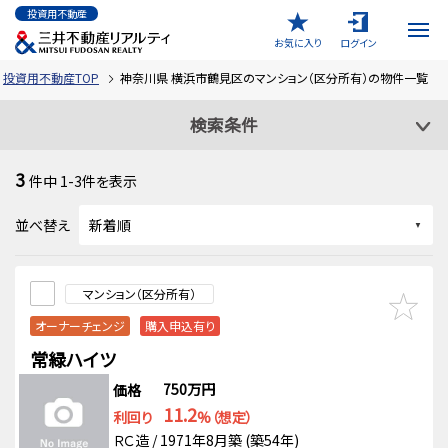
投資用不動産
お気に入り
ログイン
投資用不動産TOP
神奈川県 横浜市鶴見区のマンション（区分所有）の物件一覧
検索条件
3
件中
1-3
件を表示
並べ替え
マンション（区分所有）
オーナーチェンジ
購入申込有り
常緑ハイツ
750万円
価格
11.2
利回り
%（想定）
ＲＣ造 / 1971年8月築 (築54年)