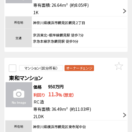
専有面積: 26.64m² (約8.05坪)
1K
所在地
神奈川県横浜市鶴見区鶴見２丁目
京浜東北・根岸線鶴見駅 徒歩7分
交通
京急本線京急鶴見駅 徒歩9分
マンション（区分所有）
オーナーチェンジ
東和マンション
950万円
価格
11.3
利回り
%（想定）
ＲＣ造
専有面積: 36.49m² (約11.03坪)
2LDK
所在地
神奈川県横浜市鶴見区東寺尾中台