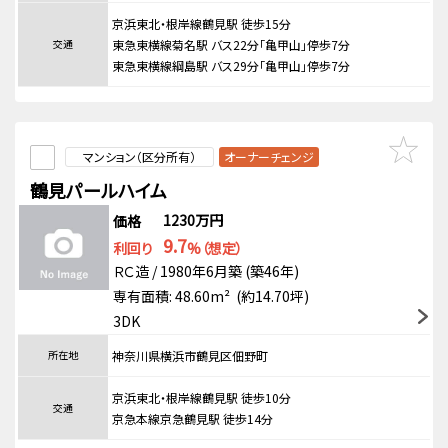
京浜東北・根岸線鶴見駅 徒歩15分
交通
東急東横線菊名駅 バス22分「亀甲山」停歩7分
東急東横線綱島駅 バス29分「亀甲山」停歩7分
マンション（区分所有）
オーナーチェンジ
鶴見パールハイム
1230万円
価格
9.7
利回り
%（想定）
ＲＣ造 / 1980年6月築 (築46年)
専有面積: 48.60m² (約14.70坪)
3DK
所在地
神奈川県横浜市鶴見区佃野町
京浜東北・根岸線鶴見駅 徒歩10分
交通
京急本線京急鶴見駅 徒歩14分